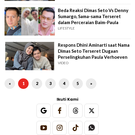
Beda Reaksi Dimas Seto Vs Denny
Sumargo, Sama-sama Terseret
dalam Perceraian Baim-Paula
LIFESTYLE
Respons Dhini Aminarti saat Nama
Dimas Seto Terseret Dugaan
Perselingkuhan Paula Verhoeven
VIDEO
«
1
2
3
4
5
»
Ikuti Kami