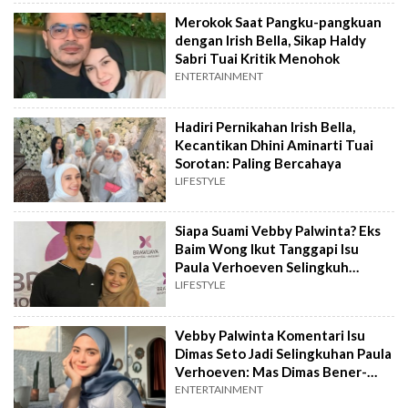
Merokok Saat Pangku-pangkuan
dengan Irish Bella, Sikap Haldy
Sabri Tuai Kritik Menohok
ENTERTAINMENT
Hadiri Pernikahan Irish Bella,
Kecantikan Dhini Aminarti Tuai
Sorotan: Paling Bercahaya
LIFESTYLE
Siapa Suami Vebby Palwinta? Eks
Baim Wong Ikut Tanggapi Isu
Paula Verhoeven Selingkuh
dengan Dimas Seto
LIFESTYLE
Vebby Palwinta Komentari Isu
Dimas Seto Jadi Selingkuhan Paula
Verhoeven: Mas Dimas Bener-
Bener...
ENTERTAINMENT