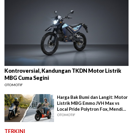
Kontroversial, Kandungan TKDN Motor Listrik
MBG Cuma Segini
OTOMOTIF
Harga Bak Bumi dan Langit: Motor
Listrik MBG Emmo JVH Max vs
Local Pride Polytron Fox, Mending
Mana?
OTOMOTIF
TERKINI