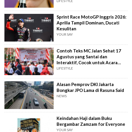
LIFESTYLE
Sprint Race MotoGP Inggris 2026:
Aprilia Tampil Dominan, Ducati
Kesulitan
YOUR SAY
Contoh Teks MC Jalan Sehat 17
Agustus yang Santai dan
Interaktif, Cocok untuk Acara
Tingkat RT
LIFESTYLE
Alasan Pemprov DKI Jakarta
Bongkar JPO Lama di Rasuna Said
NEWS
Keindahan Haji dalam Buku
Bergambar Zamzam for Everyone
YOUR SAY