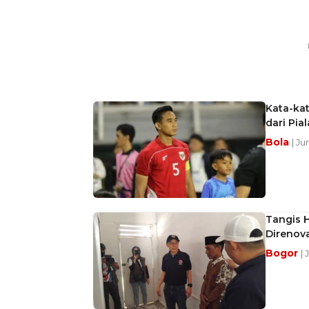
Kata-ka
dari Pia
Bola
| Ju
Tangis 
Direnov
Bogor
| 