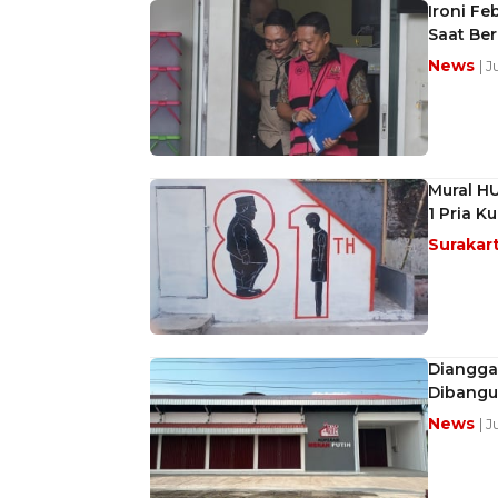
Ironi Fe
Saat Be
News
| 
Mural HU
1 Pria K
Surakar
Diangga
Dibangu
News
| 