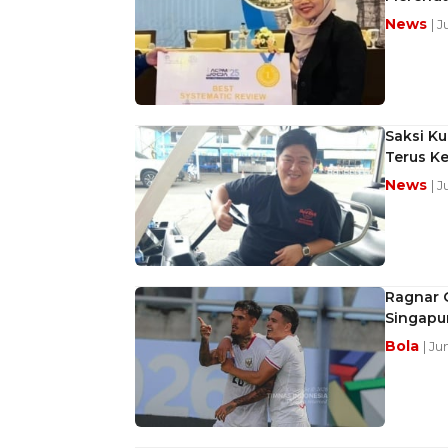
News
| 
Saksi Ku
Terus K
News
| 
Ragnar 
Singapur
Bola
| Ju