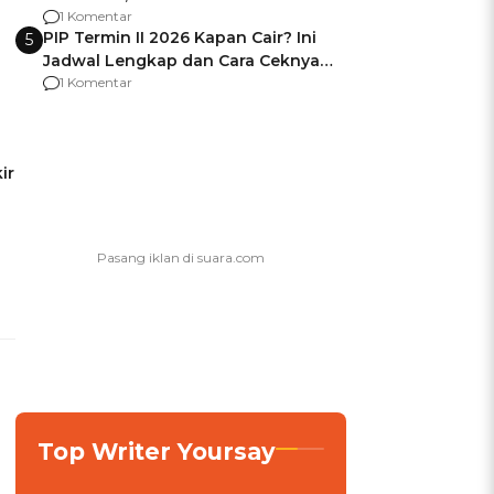
Berencana Pakai Jimat di Pakansari
1 Komentar
PIP Termin II 2026 Kapan Cair? Ini
5
Jadwal Lengkap dan Cara Ceknya
agar Dana Tidak Hangus!
1 Komentar
ir
Top Writer Yoursay