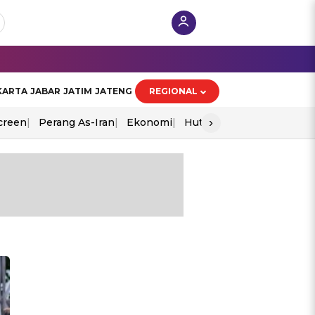
KARTA
JABAR
JATIM
JATENG
REGIONAL
›
creen
Perang As-Iran
Ekonomi
Hut Ri