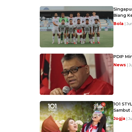
Singapur
Biang K
Bola
| Ju
PDIP Min
News
| 
1O1 STY
Sambut 
Jogja
| J