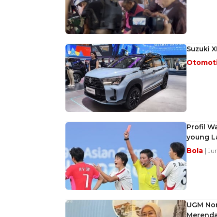
Suzuki X
Otomot
Profil W
young L
Bola
| Ju
UGM Non
Merenda