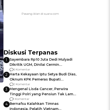
Diskusi Terpanas
Sayembara Rp10 Juta Dedi Mulyadi
1
Dikritik UGM, Dinilai Cermin
Gagalnya Negara Jamin Keamanan
6 Komentar
Harta Kekayaan Iptu Setya Budi Dias,
2
Oknum KPK Pemeras Bupati
Pemalang
2 Komentar
Mengenal Lisda Cancer, Perwira
3
Tinggi Polri yang Pensiun Tak Lama
Usai Jadi Brigjen
1 Komentar
Bernafsu Kalahkan Timnas
4
Indonesia, Pelatih Vietnam