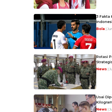
3 Fakta 
Indones
Bola
| Ju
Rotasi P
Strategi
News
| 
Usai Dip
Kilogra
News
| 