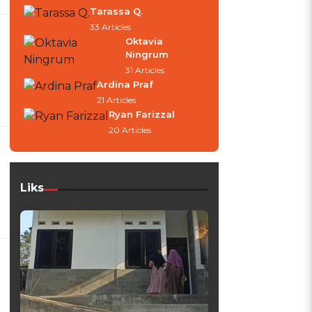
Tarassa Q.
33 Articles
Oktavia
Ningrum
31 Articles
Ardina Praf
21 Articles
Ryan Farizzal
20 Articles
Liks