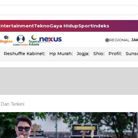
Entertainment
Tekno
Gaya Hidup
Sport
Indeks
REGIONAL:
JA
Reshuffle Kabinet
Hp Murah
Jogja
Shio
Profil
Suns
 Dan Terkini