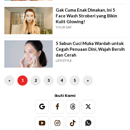
Gak Cuma Enak Dimakan, Ini 5
Face Wash Stroberi yang Bikin
Kulit Glowing!
YOUR SAY
5 Sabun Cuci Muka Wardah untuk
Cegah Penuaan Dini, Wajah Bersih
dan Cerah
LIFESTYLE
«
1
2
3
4
5
»
Ikuti Kami