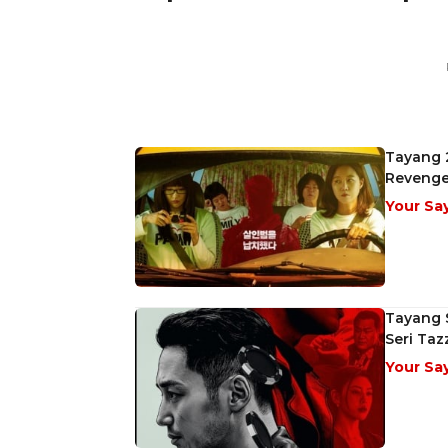
Tayang 
Reveng
Your Sa
Tayang 
Seri Taz
Your Sa