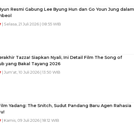
Hyun Resmi Gabung Lee Byung Hun dan Go Youn Jung dalam
mbeol
y
| Selasa, 21 Juli 2026 | 08:55 WIB
rakhir Tazza! Siapkan Nyali, Ini Detail Film The Song of
ub yang Bakal Tayang 2026
y
| Jum'at, 10 Juli 2026 | 13:50 WIB
Film Yadang: The Snitch, Sudut Pandang Baru Agen Rahasia
u!
y
| Kamis, 09 Juli 2026 | 18:12 WIB