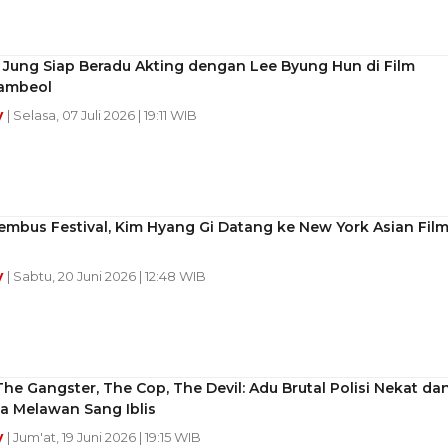
 Jung Siap Beradu Akting dengan Lee Byung Hun di Film
ambeol
y
| Selasa, 07 Juli 2026 | 19:11 WIB
embus Festival, Kim Hyang Gi Datang ke New York Asian Fil
y
| Sabtu, 20 Juni 2026 | 12:48 WIB
he Gangster, The Cop, The Devil: Adu Brutal Polisi Nekat da
a Melawan Sang Iblis
y
| Jum'at, 19 Juni 2026 | 19:15 WIB