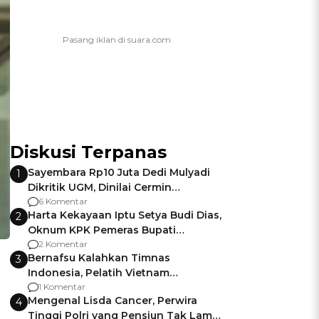
Diskusi Terpanas
Sayembara Rp10 Juta Dedi Mulyadi
1
Dikritik UGM, Dinilai Cermin
Gagalnya Negara Jamin Keamanan
6 Komentar
Harta Kekayaan Iptu Setya Budi Dias,
2
Oknum KPK Pemeras Bupati
Pemalang
2 Komentar
Bernafsu Kalahkan Timnas
3
Indonesia, Pelatih Vietnam
Berencana Pakai Jimat di Pakansari
1 Komentar
Mengenal Lisda Cancer, Perwira
4
Tinggi Polri yang Pensiun Tak Lama