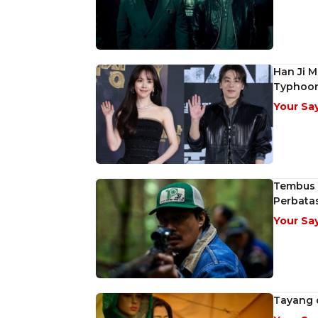
Han Ji 
Typhoo
Your Sa
Tembus F
Perbata
Your Sa
Tayang d