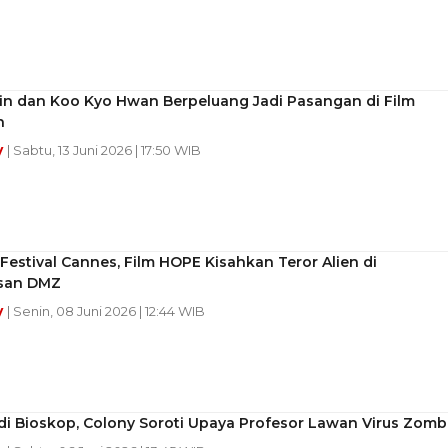
Min dan Koo Kyo Hwan Berpeluang Jadi Pasangan di Film
n
y
| Sabtu, 13 Juni 2026 | 17:50 WIB
estival Cannes, Film HOPE Kisahkan Teror Alien di
san DMZ
y
| Senin, 08 Juni 2026 | 12:44 WIB
i Bioskop, Colony Soroti Upaya Profesor Lawan Virus Zomb