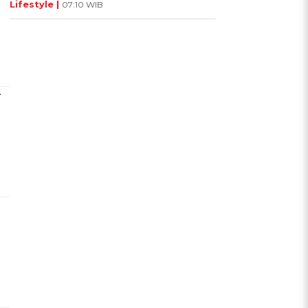
Lifestyle |
07:10 WIB
-