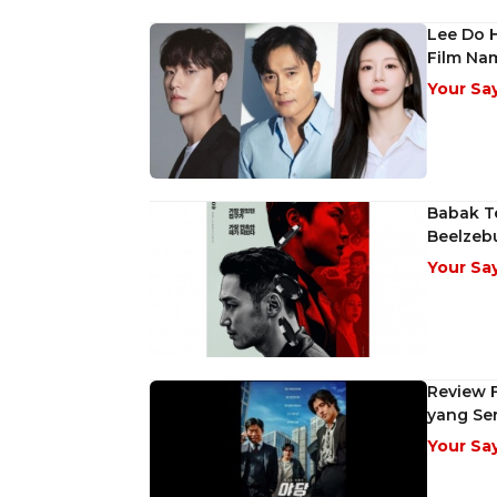
Lee Do 
Film Na
Your Sa
Babak Te
Beelzeb
Your Sa
Review 
yang Ser
Your Sa