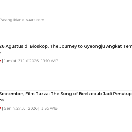
26 Agustus di Bioskop, The Journey to Gyeongju Angkat Te
e
y
| Jum'at, 31 Juli 2026 | 18:10 WIB
September, Film Tazza: The Song of Beelzebub Jadi Penutup
za
y
| Senin, 27 Juli 2026 | 13:35 WIB