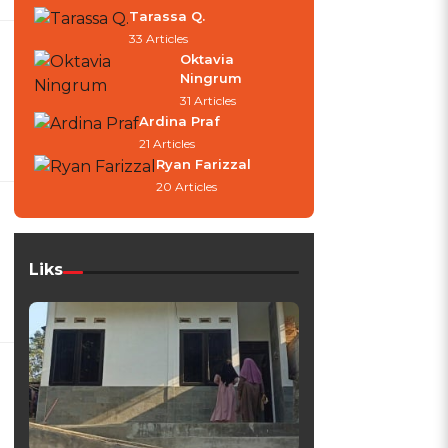
Tarassa Q.
33 Articles
Oktavia
Ningrum
31 Articles
Ardina Praf
21 Articles
Ryan Farizzal
20 Articles
Liks