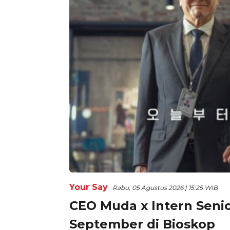
Your Say
Rabu, 05 Agustus 2026 | 15:25 WIB
CEO Muda x Intern Senio
September di Bioskop