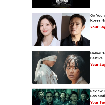
Go Youn
Korea N
Your Sa
Hallan T
Festival
Your Sa
Review T
Bos Mafi
Your Sa