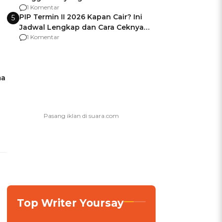
Usai Jadi Brigjen
1 Komentar
PIP Termin II 2026 Kapan Cair? Ini
5
Jadwal Lengkap dan Cara Ceknya
agar Dana Tidak Hangus!
1 Komentar
ma
Top Writer Yoursay