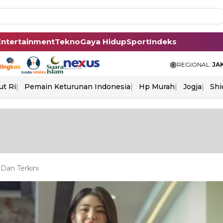
Entertainment
Tekno
Gaya Hidup
Sport
Indeks
REGIONAL:
JA
ut Ri
Pemain Keturunan Indonesia
Hp Murah
Jogja
Shi
Dan Terkini