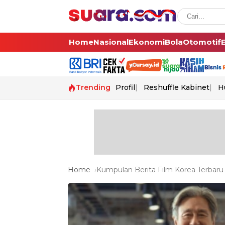
Home
Nasional
Ekonomi
Bola
Otomotif
Trending
Profil
Reshuffle Kabinet
H
Home
Kumpulan Berita Film Korea Terbaru 