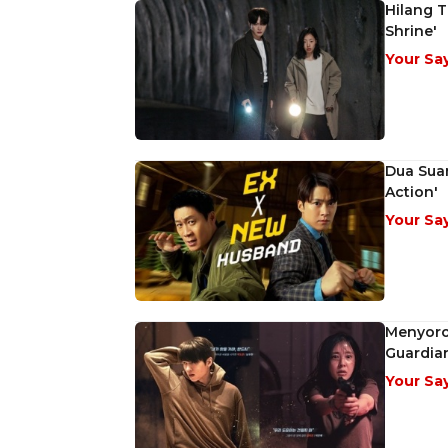
Hilang T
Shrine'
Your Sa
Dua Suam
Action'
Your Sa
Menyorot
Guardia
Your Sa