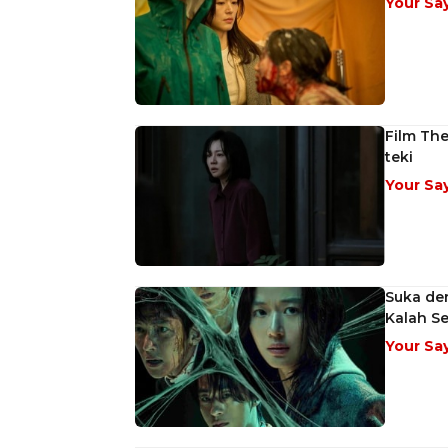
Your Sa
Film The
teki
Your Sa
Suka den
Kalah Se
Your Sa