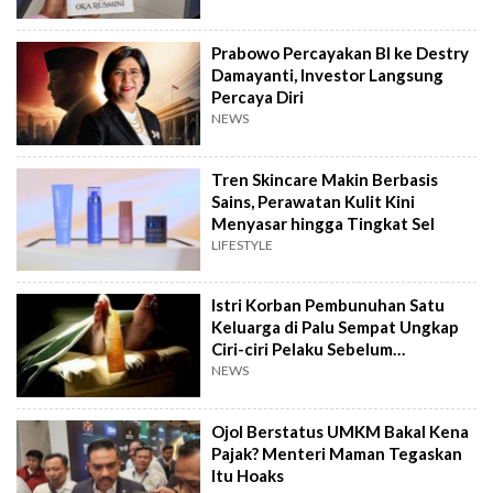
Prabowo Percayakan BI ke Destry
Damayanti, Investor Langsung
Percaya Diri
NEWS
Tren Skincare Makin Berbasis
Sains, Perawatan Kulit Kini
Menyasar hingga Tingkat Sel
LIFESTYLE
Istri Korban Pembunuhan Satu
Keluarga di Palu Sempat Ungkap
Ciri-ciri Pelaku Sebelum
Meninggal
NEWS
Ojol Berstatus UMKM Bakal Kena
Pajak? Menteri Maman Tegaskan
Itu Hoaks