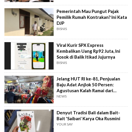
Pemerintah Mau Pungut Pajak
Pemilik Rumah Kontrakan? Ini Kata
DJP
BISNIS
Viral Kurir SPX Express
Kembalikan Uang Rp92 Juta, Ini
Sosok di Balik Itikad Jujurnya
BISNIS
Jelang HUT RI ke-81, Penjualan
Baju Adat Anjlok 50 Persen:
Agustusan Kalah Ramai dari
Kartini
NEWS
Denyut Tradisi Bali dalam Bait-
Bait 'Saiban' Karya Oka Rusmini
YOUR SAY