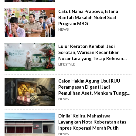
Catut Nama Prabowo, Istana
Bantah Makalah Nobel Soal
Program MBG
NEWS
Lulur Keraton Kembali Jadi
Sorotan, Warisan Kecantikan
Nusantara yang Tetap Relevan
hingga Kini
LIFESTYLE
Calon Hakim Agung Usul RUU
Perampasan Diganti Jadi
Pemulihan Aset, Menkum Tunggu
Langkah DPR
NEWS
Dinilai Keliru, Mahasiswa
Layangkan Nota Keberatan atas
Inpres Koperasi Merah Putih
NEWS