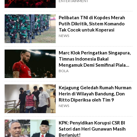
Berbeda
ENTERTAINMENT
Pelibatan TNI di Kopdes Merah
Putih Dikritik, Sistem Komando
Tak Cocok untuk Koperasi
NEWS
Marc Klok Peringatkan Singapura,
Timnas Indonesia Bakal
Mengamuk Demi Semifinal Piala
AFF 2026
BOLA
Kejagung Geledah Rumah Nurman
Herin di Wilayah Bandung, Don
Ritto Diperiksa oleh Tim 9
NEWS
KPK: Penyidikan Korupsi CSR BI
Satori dan Heri Gunawan Masih
Berlanjut!