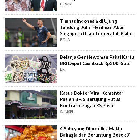
NEWS
Timnas Indonesia di Ujung
Tandung, John Herdman Akui
Singapura Ujian Terberat di Piala
AFF 2026
BOLA
Belanja Gentlewoman Pakai Kartu
BRI Dapat Cashback Rp300 Ribu!
BRI
Kasus Dokter Viral Komentari
Pasien BPJS Berujung Putus
Kontrak dengan RS Pusri
SUMSEL
4 Shio yang Diprediksi Makin
Bahagia dan Beruntung Besok 7