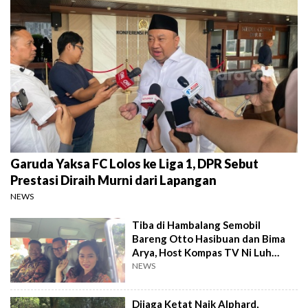
Garuda Yaksa FC Lolos ke Liga 1, DPR Sebut
Prestasi Diraih Murni dari Lapangan
NEWS
Tiba di Hambalang Semobil
Bareng Otto Hasibuan dan Bima
Arya, Host Kompas TV Ni Luh
Puspa Masuk Kabinet Prabowo?
NEWS
Dijaga Ketat Naik Alphard,