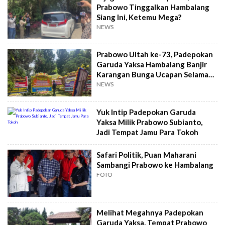
Prabowo Tinggalkan Hambalang
Siang Ini, Ketemu Mega?
NEWS
Prabowo Ultah ke-73, Padepokan
Garuda Yaksa Hambalang Banjir
Karangan Bunga Ucapan Selamat,
Kiriman Siapa Saja?
NEWS
Yuk Intip Padepokan Garuda
Yaksa Milik Prabowo Subianto,
Jadi Tempat Jamu Para Tokoh
Safari Politik, Puan Maharani
Sambangi Prabowo ke Hambalang
FOTO
Melihat Megahnya Padepokan
Garuda Yaksa, Tempat Prabowo