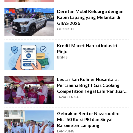
Deretan Mobil Keluarga dengan
Kabin Lapang yang Melantai di
GIIAS 2026
OTOMOTIF
Kredit Macet Hantui Industri
Pinjol
BISNIS
Lestarikan Kuliner Nusantara,
Pertamina Bright Gas Cooking
Competition Tegal Lahirkan Juara
Baru
JAWA TENGAH
Gebrakan Bentor Nazaruddin:
Misi 50 Kursi PRI dan Sinyal
Barometer Lampung
LAMPUNG