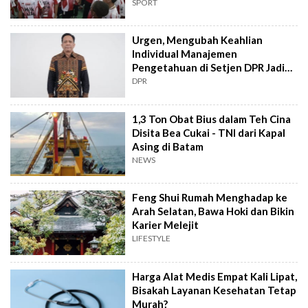
Makassar
SPORT
Urgen, Mengubah Keahlian
Individual Manajemen
Pengetahuan di Setjen DPR Jadi
Kekuatan Institusional
DPR
1,3 Ton Obat Bius dalam Teh Cina
Disita Bea Cukai - TNI dari Kapal
Asing di Batam
NEWS
Feng Shui Rumah Menghadap ke
Arah Selatan, Bawa Hoki dan Bikin
Karier Melejit
LIFESTYLE
Harga Alat Medis Empat Kali Lipat,
Bisakah Layanan Kesehatan Tetap
Murah?