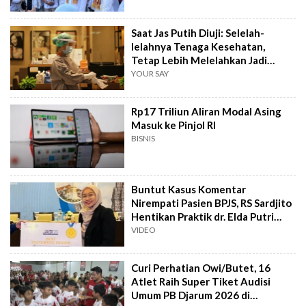
Saat Jas Putih Diuji: Selelah-
lelahnya Tenaga Kesehatan,
Tetap Lebih Melelahkan Jadi
Pasien
YOUR SAY
Rp17 Triliun Aliran Modal Asing
Masuk ke Pinjol RI
BISNIS
Buntut Kasus Komentar
Nirempati Pasien BPJS, RS Sardjito
Hentikan Praktik dr. Elda Putri
Rahard
VIDEO
Curi Perhatian Owi/Butet, 16
Atlet Raih Super Tiket Audisi
Umum PB Djarum 2026 di