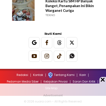
Koleksi Kartu SIM HP Banyak
Banget, Penampakan Ini Bikin
Warganet Curiga
TEKNO
Ikuti Kami
Redaksi
Kontak
Tentang Kami
Karir
Pedoman Media Siber
Kebijakan Privasi
Saran Dan Kritik
Site Map
© 2026 suara.com - All Rights Reserved.