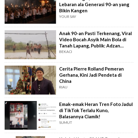
Lebaran ala Generasi 90-an yang
Bikin Kangen
YOUR SAY
Anak 90-an Pasti Terkenang, Viral
Video Bocah Asyik Main Bola di
Tanah Lapang, Publik: Adzan
Magrib Tanda Selesai
BEKACI
Cerita Pierre Rolland Pemeran
Gerhana, Kini Jadi Pendeta di
China
RIAU
Emak-emak Heran Tren Foto Jadul
di TikTok Terlalu Kuno,
Balasannya Ciamik!
SUMUT