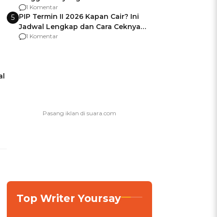
Usai Jadi Brigjen
1 Komentar
PIP Termin II 2026 Kapan Cair? Ini
5
Jadwal Lengkap dan Cara Ceknya
agar Dana Tidak Hangus!
1 Komentar
al
Top Writer Yoursay