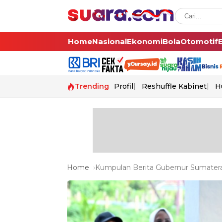
Home
Nasional
Ekonomi
Bola
Otomotif
Trending
Profil
Reshuffle Kabinet
H
Home
Kumpulan Berita Gubernur Sumatera 