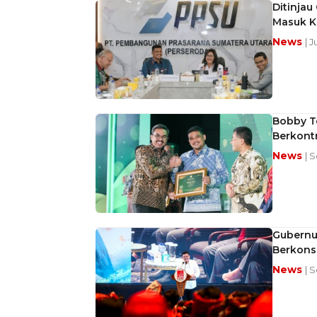
Ditinjau
Masuk K
News
| J
Bobby T
Berkont
News
| S
Gubernu
Berkons
News
| S