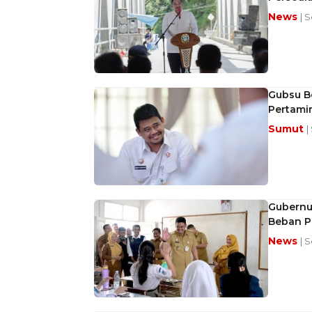
News
| S
Gubsu B
Pertami
Sumut
|
Gubernu
Beban P
News
| S