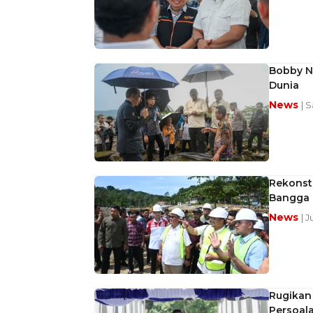
Bobby Na
Dunia
News
| S
Rekonst
Bangga M
News
| J
Rugikan
Persoala