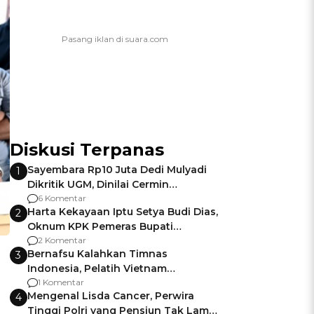
Diskusi Terpanas
Sayembara Rp10 Juta Dedi Mulyadi
1
Dikritik UGM, Dinilai Cermin
Gagalnya Negara Jamin Keamanan
6 Komentar
Harta Kekayaan Iptu Setya Budi Dias,
2
Oknum KPK Pemeras Bupati
Pemalang
2 Komentar
Bernafsu Kalahkan Timnas
3
Indonesia, Pelatih Vietnam
Berencana Pakai Jimat di Pakansari
1 Komentar
Mengenal Lisda Cancer, Perwira
4
Tinggi Polri yang Pensiun Tak Lama