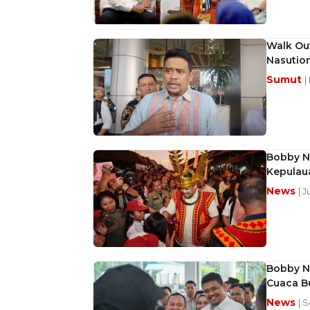
Walk Out
Nasutio
Sumut
|
Bobby N
Kepulau
News
| J
Bobby Na
Cuaca B
News
| 