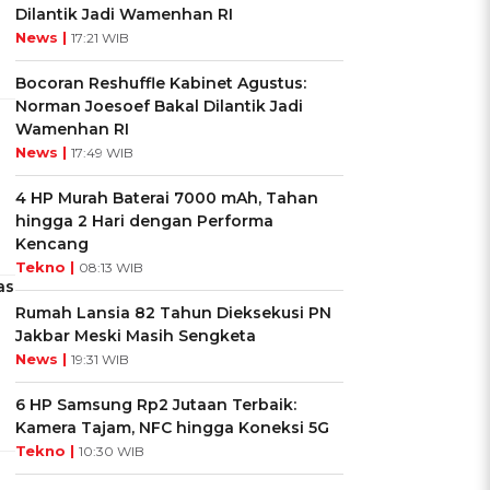
Dilantik Jadi Wamenhan RI
News |
17:21 WIB
Bocoran Reshuffle Kabinet Agustus:
Norman Joesoef Bakal Dilantik Jadi
Wamenhan RI
News |
17:49 WIB
4 HP Murah Baterai 7000 mAh, Tahan
hingga 2 Hari dengan Performa
Kencang
Tekno |
08:13 WIB
as
Rumah Lansia 82 Tahun Dieksekusi PN
Jakbar Meski Masih Sengketa
News |
19:31 WIB
6 HP Samsung Rp2 Jutaan Terbaik:
Kamera Tajam, NFC hingga Koneksi 5G
Tekno |
10:30 WIB