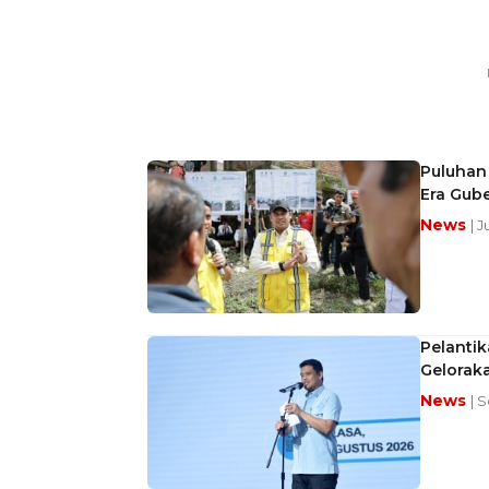
Puluhan 
Era Gub
News
| 
Pelanti
Gelorak
News
| 