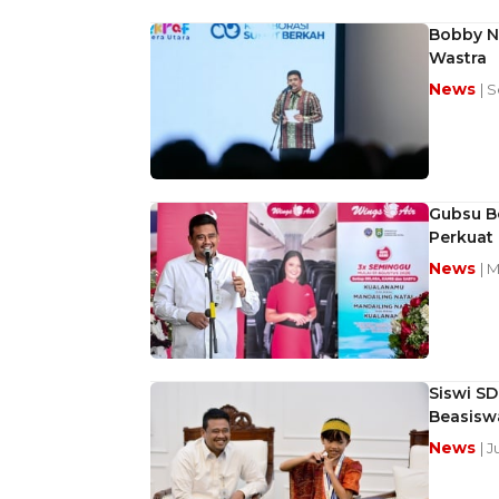
Bobby Na
Wastra
News
| 
Gubsu B
Perkuat 
News
| 
Siswi SD
Beasisw
News
| J