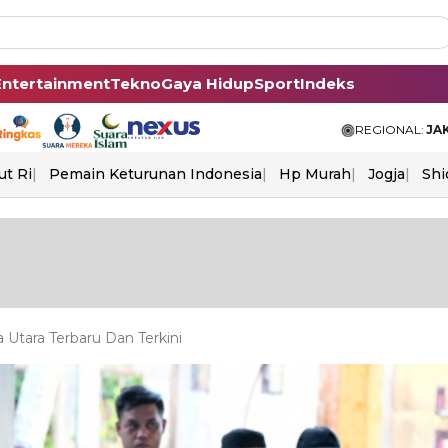
Entertainment
Tekno
Gaya Hidup
Sport
Indeks
REGIONAL:
JA
ut Ri
Pemain Keturunan Indonesia
Hp Murah
Jogja
Shi
Utara Terbaru Dan Terkini