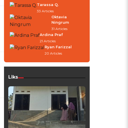
Tarassa Q.
33 Articles
Oktavia
Ningrum
31 Articles
Ardina Praf
21 Articles
Ryan Farizzal
20 Articles
Liks