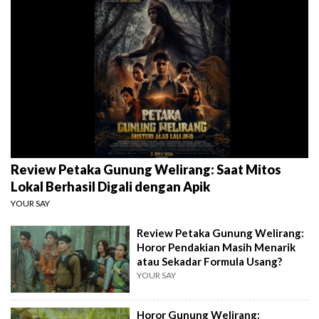
Review Petaka Gunung Welirang: Saat Mitos
Lokal Berhasil Digali dengan Apik
YOUR SAY
Review Petaka Gunung Welirang:
Horor Pendakian Masih Menarik
atau Sekadar Formula Usang?
YOUR SAY
Horor Gunung Welirang: