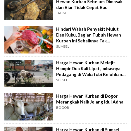
Hewan Kurban Sebelum Dimasak
dan Biar Tidak Cepat Bau
JATIM
Hindari Wabah Penyakit Mulut
Dan Kuku, Bagian Tubuh Hewan
Kurban Ini Sebaiknya Tak
Dikonsumsi
SUMSEL
Harga Hewan Kurban Melejit
Hampir Dua Kali Lipat, Imbasnya
Pedagang di Wakatobi Keluhkan
Sepi Pembeli
SULSEL
Harga Hewan Kurban di Bogor
Merangkak Naik Jelang Idul Adha
BOGOR
Harga Hewan Kurban di Sumsel