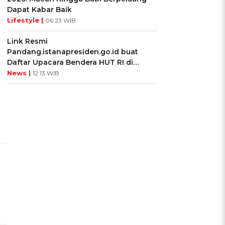
Dapat Kabar Baik
Lifestyle |
06:23 WIB
Link Resmi
Pandang.istanapresiden.go.id buat
Daftar Upacara Bendera HUT RI di
Istana Negara
News |
12:13 WIB