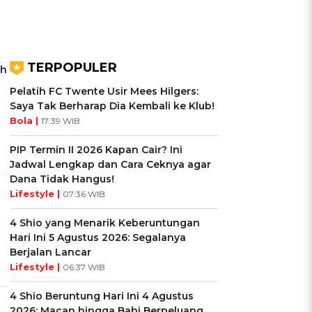
TERPOPULER
ah
Pelatih FC Twente Usir Mees Hilgers:
Saya Tak Berharap Dia Kembali ke Klub!
Bola |
17:39 WIB
PIP Termin II 2026 Kapan Cair? Ini
Jadwal Lengkap dan Cara Ceknya agar
Dana Tidak Hangus!
Lifestyle |
07:36 WIB
4 Shio yang Menarik Keberuntungan
Hari Ini 5 Agustus 2026: Segalanya
Berjalan Lancar
Lifestyle |
06:37 WIB
4 Shio Beruntung Hari Ini 4 Agustus
2026: Macan hingga Babi Berpeluang