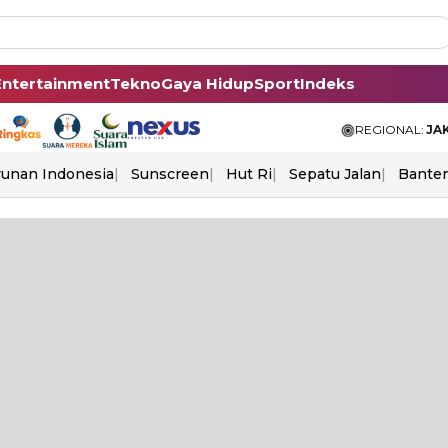
Entertainment
Tekno
Gaya Hidup
Sport
Indeks
REGIONAL:
JA
unan Indonesia
Sunscreen
Hut Ri
Sepatu Jalan
Bante