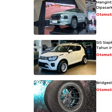
Menginti
Dipasark
Otomot
SIS Siap
Tahun In
Otomot
Bridges
Otomot