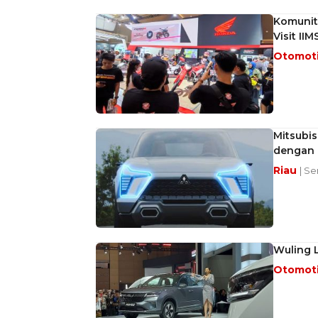
Komunit
Visit II
Otomot
Mitsubi
dengan 
Riau
| Se
Wuling L
Otomot