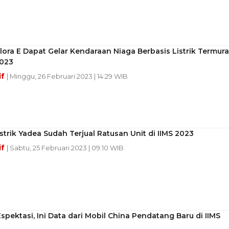
ora E Dapat Gelar Kendaraan Niaga Berbasis Listrik Termur
2023
if
| Minggu, 26 Februari 2023 | 14:29 WIB
strik Yadea Sudah Terjual Ratusan Unit di IIMS 2023
if
| Sabtu, 25 Februari 2023 | 09:10 WIB
Espektasi, Ini Data dari Mobil China Pendatang Baru di IIMS