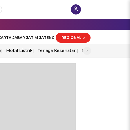
KARTA
JABAR
JATIM
JATENG
REGIONAL
›
n
Mobil Listrik
Tenaga Kesehatan
Perang As-Iran
Ekon