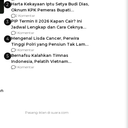
Harta Kekayaan Iptu Setya Budi Dias,
2
Oknum KPK Pemeras Bupati
Pemalang
2 Komentar
PIP Termin II 2026 Kapan Cair? Ini
3
Jadwal Lengkap dan Cara Ceknya
agar Dana Tidak Hangus!
1 Komentar
Mengenal Lisda Cancer, Perwira
4
Tinggi Polri yang Pensiun Tak Lama
Usai Jadi Brigjen
1 Komentar
Bernafsu Kalahkan Timnas
5
Indonesia, Pelatih Vietnam
Berencana Pakai Jimat di Pakansari
1 Komentar
an