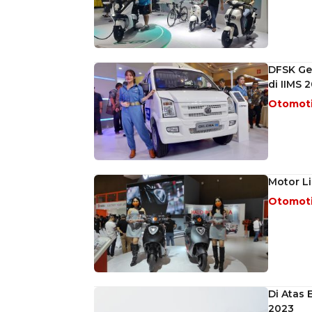
DFSK Gel
di IIMS 
Otomot
Motor Li
Otomot
Di Atas 
2023