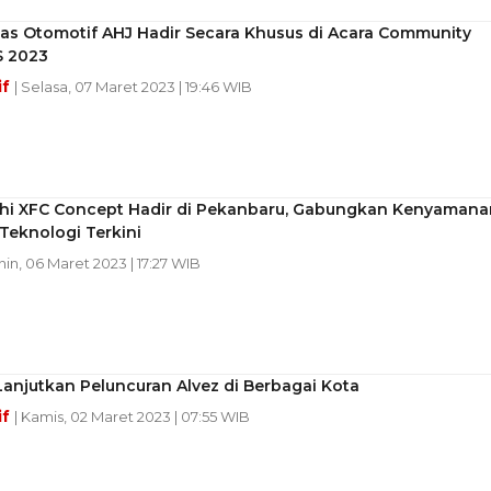
as Otomotif AHJ Hadir Secara Khusus di Acara Community
MS 2023
if
| Selasa, 07 Maret 2023 | 19:46 WIB
shi XFC Concept Hadir di Pekanbaru, Gabungkan Kenyamana
Teknologi Terkini
nin, 06 Maret 2023 | 17:27 WIB
anjutkan Peluncuran Alvez di Berbagai Kota
if
| Kamis, 02 Maret 2023 | 07:55 WIB