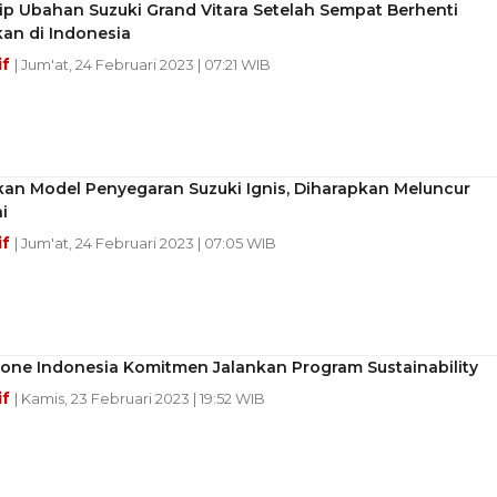
p Ubahan Suzuki Grand Vitara Setelah Sempat Berhenti
an di Indonesia
if
| Jum'at, 24 Februari 2023 | 07:21 WIB
kan Model Penyegaran Suzuki Ignis, Diharapkan Meluncur
i
if
| Jum'at, 24 Februari 2023 | 07:05 WIB
tone Indonesia Komitmen Jalankan Program Sustainability
if
| Kamis, 23 Februari 2023 | 19:52 WIB