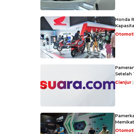
Honda Ra
Kapasita
Otomot
Pameran 
Setelah 
Cianjur
Pamerka
Memikat
Otomot