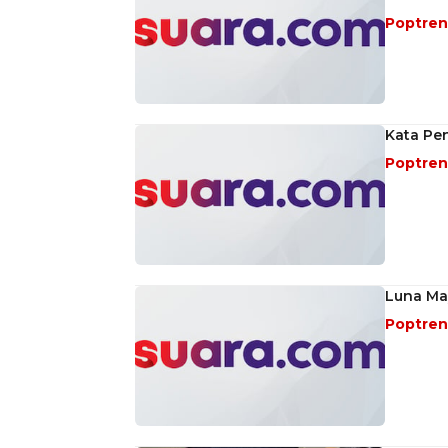
Poptre
Kata Pen
Poptre
Luna May
Poptre