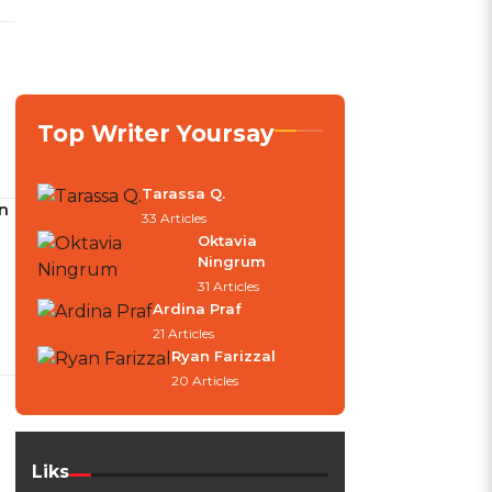
Top Writer Yoursay
Tarassa Q.
n
33 Articles
Oktavia
Ningrum
31 Articles
Ardina Praf
21 Articles
Ryan Farizzal
20 Articles
Liks