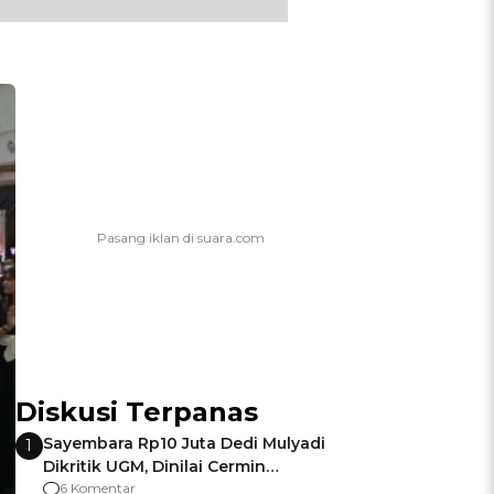
Diskusi Terpanas
Sayembara Rp10 Juta Dedi Mulyadi
1
Dikritik UGM, Dinilai Cermin
Gagalnya Negara Jamin Keamanan
6 Komentar