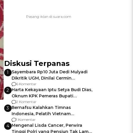
Diskusi Terpanas
Sayembara Rp10 Juta Dedi Mulyadi
1
Dikritik UGM, Dinilai Cermin
Gagalnya Negara Jamin Keamanan
6 Komentar
Harta Kekayaan Iptu Setya Budi Dias,
2
Oknum KPK Pemeras Bupati
Pemalang
2 Komentar
Bernafsu Kalahkan Timnas
3
Indonesia, Pelatih Vietnam
Berencana Pakai Jimat di Pakansari
1 Komentar
Mengenal Lisda Cancer, Perwira
4
Tinggi Polri yang Pensiun Tak Lama