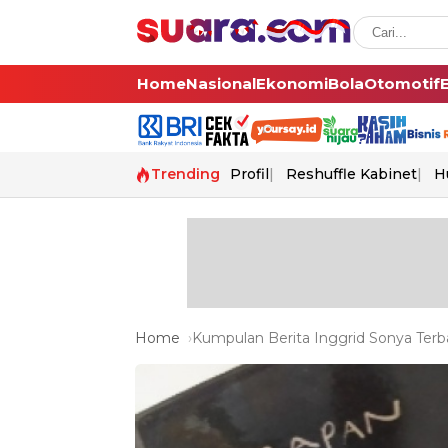
Home
Nasional
Ekonomi
Bola
Otomotif
Trending
Profil
Reshuffle Kabinet
H
Home
Kumpulan Berita Inggrid Sonya Terba