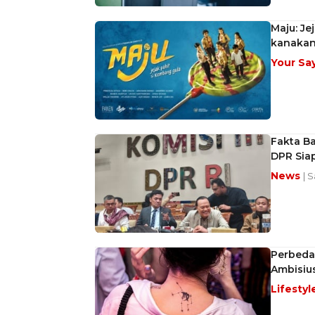
Maju: Je
kanaka
Your Sa
Fakta Ba
DPR Sia
News
| 
Perbeda
Ambisiu
Lifestyl