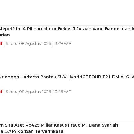
epet? Ini 4 Pilihan Motor Bekas 3 Jutaan yang Bandel dan Ir
arian
if
| Sabtu, 08 Agustus 2026 | 13:49 WIB
rlangga Hartarto Pantau SUV Hybrid JETOUR T2 i-DM di GII
if
| Sabtu, 08 Agustus 2026 | 13:46 WIB
m Sita Aset Rp425 Miliar Kasus Fraud PT Dana Syariah
a, 5.714 Korban Terverifikasai