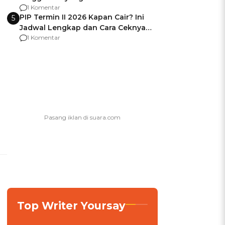
Usai Jadi Brigjen
1 Komentar
PIP Termin II 2026 Kapan Cair? Ini
5
Jadwal Lengkap dan Cara Ceknya
agar Dana Tidak Hangus!
1 Komentar
Top Writer Yoursay