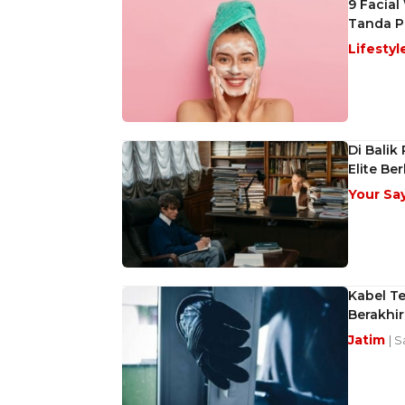
9 Facial
Tanda 
Lifestyl
Di Bali
Elite B
Your Sa
Kabel Te
Berakhir
Jatim
| 