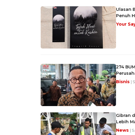
Ulasan B
Penuh H
Your Sa
274 BUM
Perusah
Bisnis
| 
Gibran d
Lebih Ma
News
| 