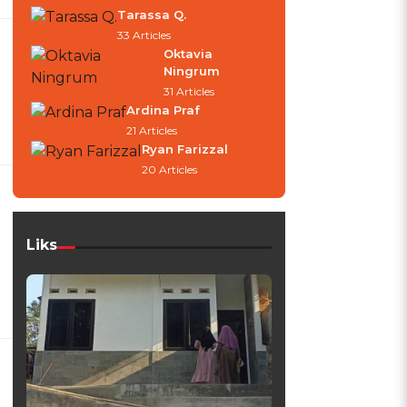
Tarassa Q.
33 Articles
Oktavia
Ningrum
31 Articles
Ardina Praf
21 Articles
Ryan Farizzal
20 Articles
Liks