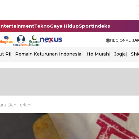
Entertainment
Tekno
Gaya Hidup
Sport
Indeks
REGIONAL:
JA
ut Ri
Pemain Keturunan Indonesia
Hp Murah
Jogja
Shi
ru Dan Terkini