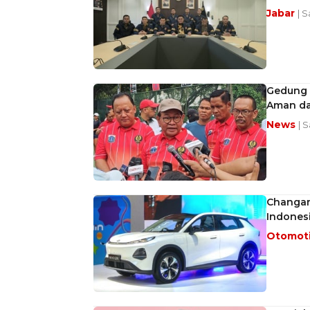
Jabar
| 
Gedung 
Aman da
News
| 
Changan 
Indones
Otomot