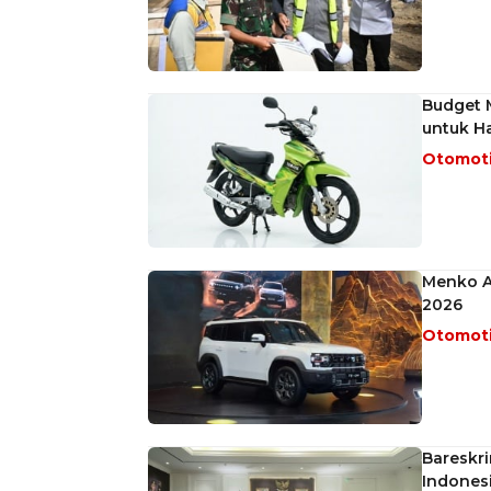
Budget M
untuk H
Otomot
Menko Ai
2026
Otomot
Bareskri
Indonesi