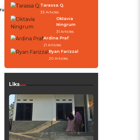
Tarassa Q.
ru
33 Articles
Oktavia
Ningrum
31 Articles
Ardina Praf
21 Articles
Ryan Farizzal
20 Articles
Liks