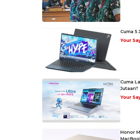
Cuma 5 J
Your Sa
Cuma Lap
Jutaan?
Your Sa
Honor M
MacBoo