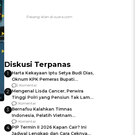
Diskusi Terpanas
Harta Kekayaan Iptu Setya Budi Dias,
1
Oknum KPK Pemeras Bupati
Pemalang
2 Komentar
Mengenal Lisda Cancer, Perwira
2
Tinggi Polri yang Pensiun Tak Lama
Usai Jadi Brigjen
1 Komentar
Bernafsu Kalahkan Timnas
3
Indonesia, Pelatih Vietnam
Berencana Pakai Jimat di Pakansari
1 Komentar
PIP Termin II 2026 Kapan Cair? Ini
4
Jadwal Lengkap dan Cara Ceknya