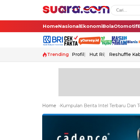
Home
Nasional
Ekonomi
Bola
Otomotif
Trending
Profil
Hut Ri
Reshuffle Ka
Home
Kumpulan Berita Intel Terbaru Dan Te