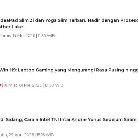
deaPad Slim 3i dan Yoga Slim Terbaru Hadir dengan Proses
nther Lake
 Kamis, 14 Mei 2026 | 11:35 WIB
in H9: Laptop Gaming yang Mengurangi Rasa Pusing hing
y
| Jum'at, 01 Mei 2026 | 19:50 WIB
di Sidang, Cara 4 Intel TNI Intai Andrie Yunus Sebelum Siram
s
abu, 29 April 2026 | 15:16 WIB