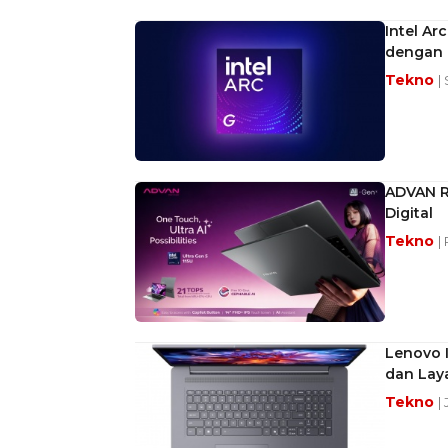
Intel Ar
dengan 
Tekno
|
ADVAN Re
Digital
Tekno
|
Lenovo I
dan Laya
Tekno
|