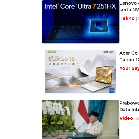
Lenovo d
serta NV
Tekno
|
Acer Go 
Tahan 1
Your Sa
Prabowo
Data Int
Video
| 