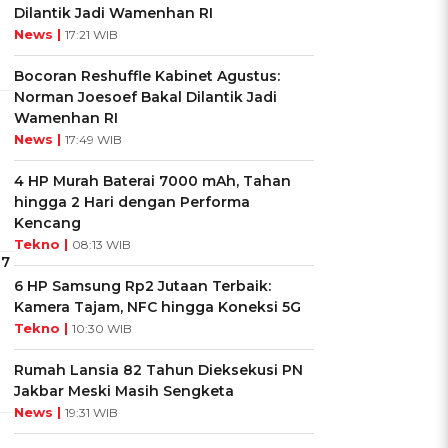
Dilantik Jadi Wamenhan RI
News |
17:21 WIB
Bocoran Reshuffle Kabinet Agustus:
Norman Joesoef Bakal Dilantik Jadi
Wamenhan RI
News |
17:49 WIB
4 HP Murah Baterai 7000 mAh, Tahan
hingga 2 Hari dengan Performa
Kencang
Tekno |
08:13 WIB
p7
6 HP Samsung Rp2 Jutaan Terbaik:
Kamera Tajam, NFC hingga Koneksi 5G
Tekno |
10:30 WIB
Rumah Lansia 82 Tahun Dieksekusi PN
Jakbar Meski Masih Sengketa
News |
19:31 WIB