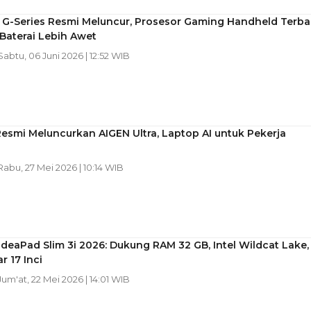
c G-Series Resmi Meluncur, Prosesor Gaming Handheld Terba
Baterai Lebih Awet
 Sabtu, 06 Juni 2026 | 12:52 WIB
smi Meluncurkan AIGEN Ultra, Laptop AI untuk Pekerja
 Rabu, 27 Mei 2026 | 10:14 WIB
deaPad Slim 3i 2026: Dukung RAM 32 GB, Intel Wildcat Lake,
r 17 Inci
 Jum'at, 22 Mei 2026 | 14:01 WIB