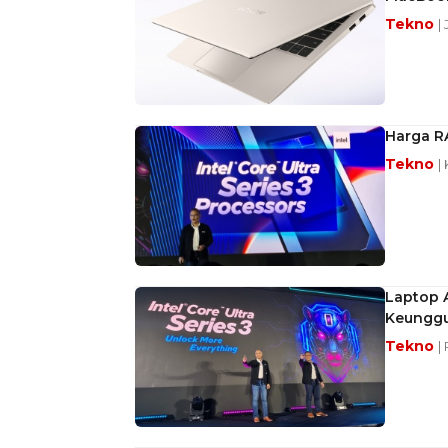
Tekno
|
Harga RA
Tekno
|
Laptop AI
Keunggu
Tekno
|