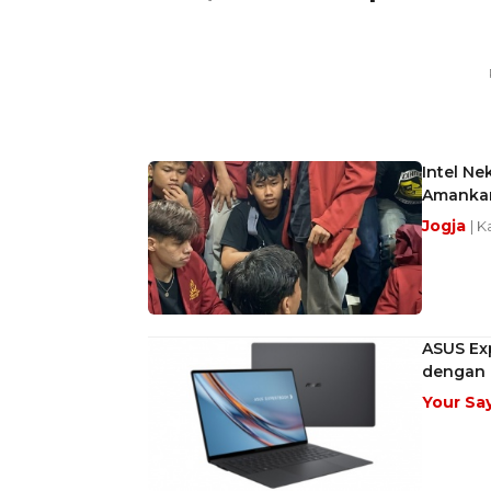
Intel N
Amankan
Jogja
| K
ASUS Exp
dengan I
Your Sa