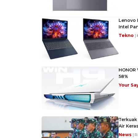
Lenovo I
Intel Pa
Tekno
|
HONOR W
58%
Your Sa
Terkuak 
Air Kera
News
| R