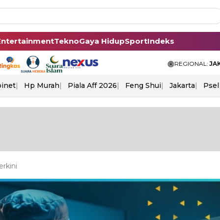
Entertainment
Tekno
Gaya Hidup
Sport
Indeks
REGIONAL:
JA
binet
Hp Murah
Piala Aff 2026
Feng Shui
Jakarta
Psel
rkini