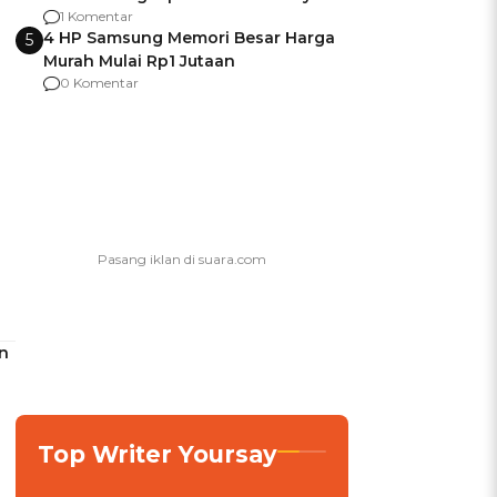
agar Dana Tidak Hangus!
1 Komentar
4 HP Samsung Memori Besar Harga
5
Murah Mulai Rp1 Jutaan
0 Komentar
n
Top Writer Yoursay