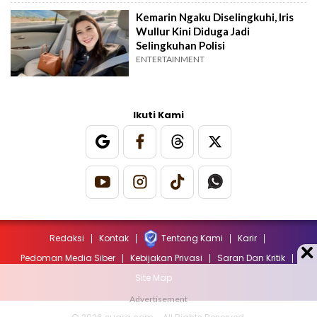
Kemarin Ngaku Diselingkuhi, Iris
Wullur Kini Diduga Jadi
Selingkuhan Polisi
ENTERTAINMENT
Ikuti Kami
Redaksi
Kontak
Tentang Kami
Karir
Pedoman Media Siber
Kebijakan Privasi
Saran Dan Kritik
Site Map