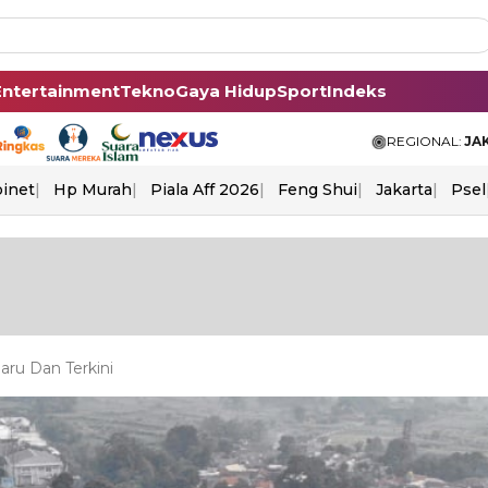
Entertainment
Tekno
Gaya Hidup
Sport
Indeks
REGIONAL:
JA
binet
Hp Murah
Piala Aff 2026
Feng Shui
Jakarta
Psel
aru Dan Terkini