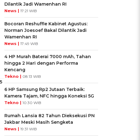
Dilantik Jadi Wamenhan RI
News |
17:21 WIB
Bocoran Reshuffle Kabinet Agustus:
Norman Joesoef Bakal Dilantik Jadi
Wamenhan RI
News |
17:49 WIB
4 HP Murah Baterai 7000 mAh, Tahan
hingga 2 Hari dengan Performa
Kencang
Tekno |
08:13 WIB
5
6 HP Samsung Rp2 Jutaan Terbaik:
Kamera Tajam, NFC hingga Koneksi 5G
Tekno |
10:30 WIB
Rumah Lansia 82 Tahun Dieksekusi PN
Jakbar Meski Masih Sengketa
News |
19:31 WIB