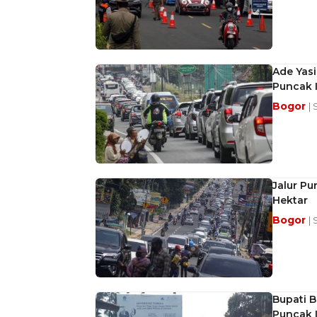
Ade Yas
Puncak I
Bogor
|
Jalur Pu
Hektar
Bogor
|
Bupati 
Puncak I