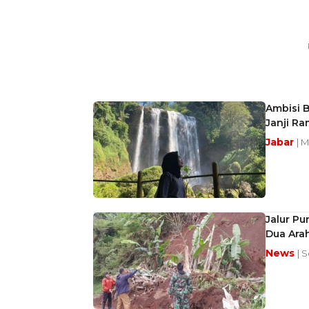
Ambisi B
Janji Ra
Jabar
| 
Jalur Pu
Dua Ara
News
| S