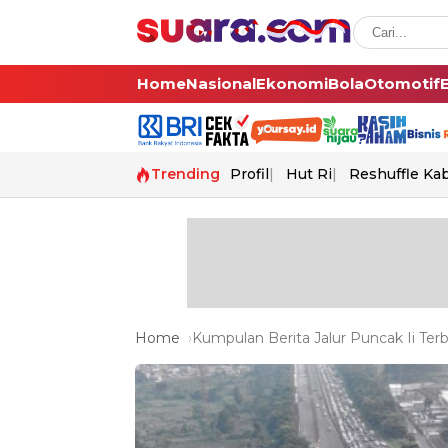
Home
Nasional
Ekonomi
Bola
Otomotif
Trending
Profil
Hut Ri
Reshuffle Ka
Home
Kumpulan Berita Jalur Puncak Ii Terb