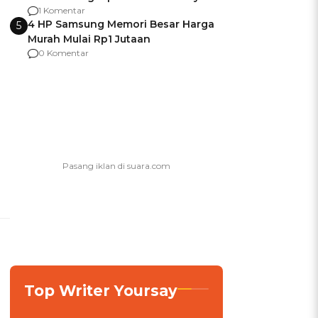
agar Dana Tidak Hangus!
1 Komentar
4 HP Samsung Memori Besar Harga
5
Murah Mulai Rp1 Jutaan
0 Komentar
i
Top Writer Yoursay