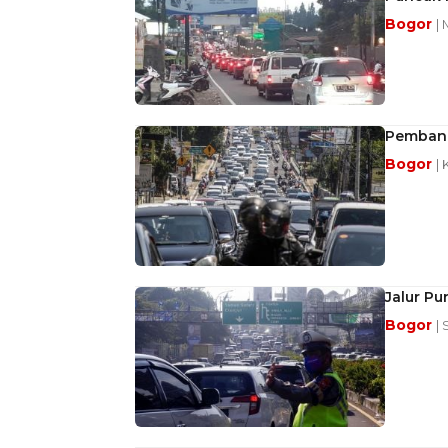
Bogor
|
Pembang
Bogor
|
Jalur Pu
Bogor
| 