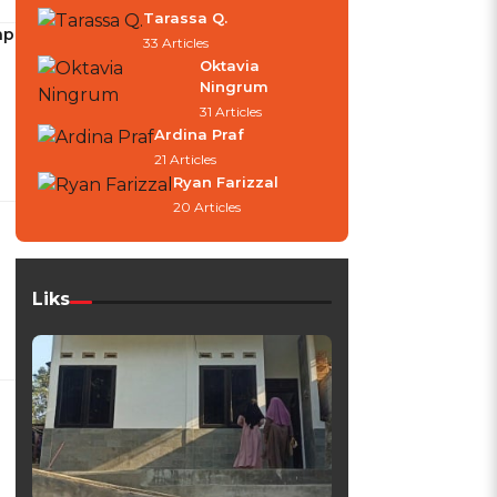
Tarassa Q.
ap
33 Articles
Oktavia
Ningrum
31 Articles
Ardina Praf
21 Articles
Ryan Farizzal
20 Articles
Liks