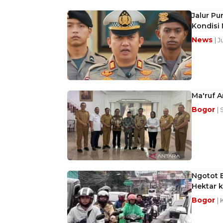
Jalur Pu
Kondisi
News
| 
Ma'ruf A
Bogor
| 
Ngotot 
Hektar 
Bogor
| 