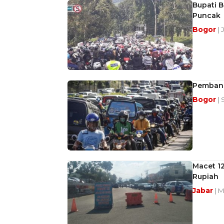
Bupati B
Puncak
Bogor
| 
Pembangu
Bogor
| 
Macet 12
Rupiah
Jabar
| 