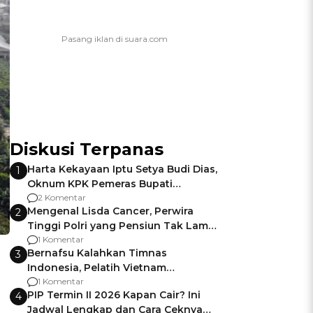
Diskusi Terpanas
Harta Kekayaan Iptu Setya Budi Dias,
1
Oknum KPK Pemeras Bupati
Pemalang
2 Komentar
Mengenal Lisda Cancer, Perwira
2
Tinggi Polri yang Pensiun Tak Lama
Usai Jadi Brigjen
1 Komentar
Bernafsu Kalahkan Timnas
3
Indonesia, Pelatih Vietnam
Berencana Pakai Jimat di Pakansari
1 Komentar
PIP Termin II 2026 Kapan Cair? Ini
4
Jadwal Lengkap dan Cara Ceknya