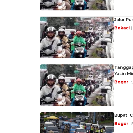
Jalur Pu
Bekaci
|
Tanggap
Yasin Mi
Bogor
| 
Bupati C
Bogor
| 