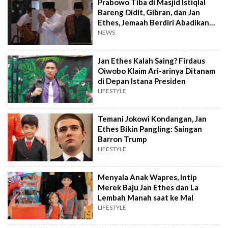
Prabowo Tiba di Masjid Istiqlal
Bareng Didit, Gibran, dan Jan
Ethes, Jemaah Berdiri Abadikan
Foto
NEWS
Jan Ethes Kalah Saing? Firdaus
Oiwobo Klaim Ari-arinya Ditanam
di Depan Istana Presiden
LIFESTYLE
Temani Jokowi Kondangan, Jan
Ethes Bikin Pangling: Saingan
Barron Trump
LIFESTYLE
Menyala Anak Wapres, Intip
Merek Baju Jan Ethes dan La
Lembah Manah saat ke Mal
LIFESTYLE