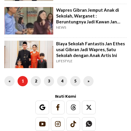
Wapres Gibran Jemput Anak di
Sekolah, Warganet :
Beruntungnya Jadi Kawan Jan
Ethes
NEWS
Biaya Sekolah Fantastis Jan Ethes
usai Gibran Jadi Wapres, Satu
Sekolah dengan Anak Artis Ini
LIFESTYLE
«
1
2
3
4
5
»
Ikuti Kami