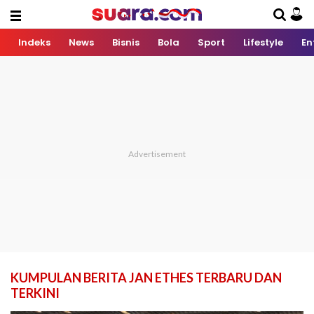
Indeks
News
Bisnis
Bola
Sport
Lifestyle
En
KUMPULAN BERITA JAN ETHES TERBARU DAN
TERKINI