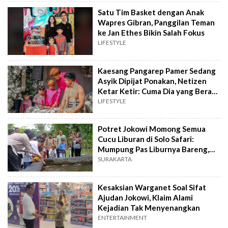
Satu Tim Basket dengan Anak
Wapres Gibran, Panggilan Teman
ke Jan Ethes Bikin Salah Fokus
LIFESTYLE
Kaesang Pangarep Pamer Sedang
Asyik Dipijat Ponakan, Netizen
Ketar Ketir: Cuma Dia yang Berani
Nyuruh Anak Wapres
LIFESTYLE
Potret Jokowi Momong Semua
Cucu Liburan di Solo Safari:
Mumpung Pas Liburnya Bareng,
Kalau Anak Masih Kerja
SURAKARTA
Kesaksian Warganet Soal Sifat
Ajudan Jokowi, Klaim Alami
Kejadian Tak Menyenangkan
ENTERTAINMENT