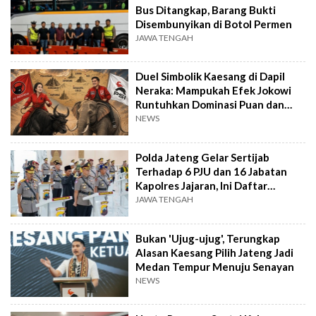
Bus Ditangkap, Barang Bukti
Disembunyikan di Botol Permen
JAWA TENGAH
Duel Simbolik Kaesang di Dapil
Neraka: Mampukah Efek Jokowi
Runtuhkan Dominasi Puan dan
PDIP?
NEWS
Polda Jateng Gelar Sertijab
Terhadap 6 PJU dan 16 Jabatan
Kapolres Jajaran, Ini Daftar
Lengkapnya
JAWA TENGAH
Bukan 'Ujug-ujug', Terungkap
Alasan Kaesang Pilih Jateng Jadi
Medan Tempur Menuju Senayan
NEWS