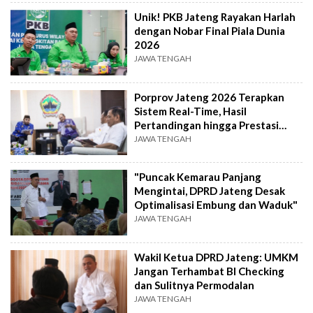
Unik! PKB Jateng Rayakan Harlah
dengan Nobar Final Piala Dunia
2026
JAWA TENGAH
Porprov Jateng 2026 Terapkan
Sistem Real-Time, Hasil
Pertandingan hingga Prestasi
Dipantau Langsung
JAWA TENGAH
"Puncak Kemarau Panjang
Mengintai, DPRD Jateng Desak
Optimalisasi Embung dan Waduk"
JAWA TENGAH
Wakil Ketua DPRD Jateng: UMKM
Jangan Terhambat BI Checking
dan Sulitnya Permodalan
JAWA TENGAH