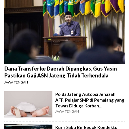
Dana Transfer ke Daerah Dipangkas, Gus Yasin
Pastikan Gaji ASN Jateng Tidak Terkendala
JAWA TENGAH
Polda Jateng Autopsi Jenazah
AFF, Pelajar SMP di Pemalang yang
Tewas Diduga Korban
Perundungan
JAWA TENGAH
Kurir Sabu Berkedok Kondektur