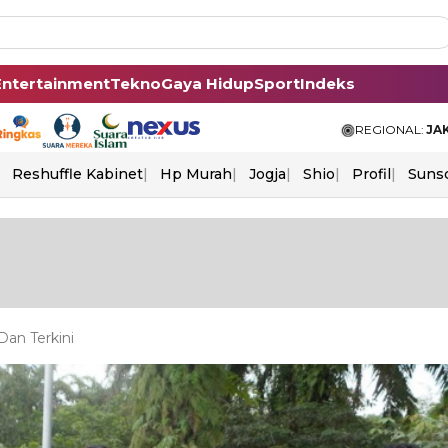
Entertainment
Tekno
Gaya Hidup
Sport
Indeks
REGIONAL:
JA
Reshuffle Kabinet
Hp Murah
Jogja
Shio
Profil
Suns
an Terkini