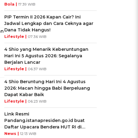
Bola |
17:39 WIB
PIP Termin II 2026 Kapan Cair? Ini
Jadwal Lengkap dan Cara Ceknya agar
Dana Tidak Hangus!
an
Lifestyle |
07:36 WIB
4 Shio yang Menarik Keberuntungan
Hari Ini 5 Agustus 2026: Segalanya
Berjalan Lancar
Lifestyle |
06:37 WIB
a
4 Shio Beruntung Hari Ini 4 Agustus
2026: Macan hingga Babi Berpeluang
Dapat Kabar Baik
Lifestyle |
06:23 WIB
Link Resmi
Pandang.istanapresiden.go.id buat
Daftar Upacara Bendera HUT RI di
Istana Negara
News |
12:13 WIB