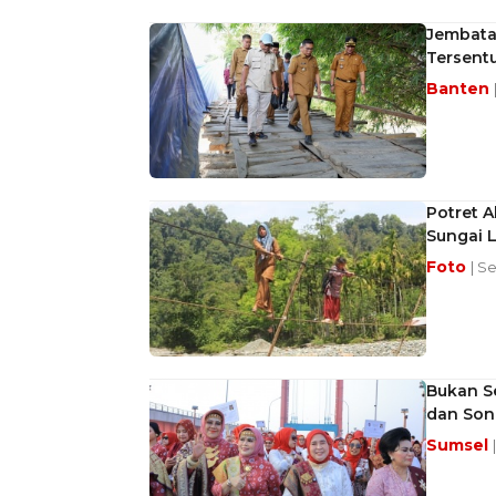
Jembata
Tersent
Banten
Potret A
Sungai 
Foto
| S
Bukan S
dan Son
Sumsel