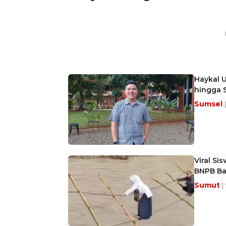
Haykal 
hingga S
Sumsel
Viral Si
BNPB Ba
Sumut
|