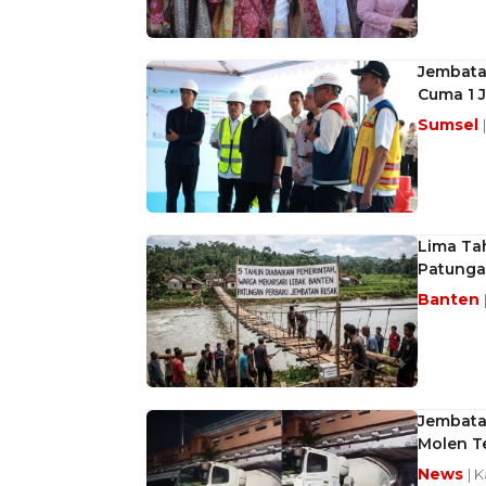
Jembata
Cuma 1 
Sumsel
Lima Ta
Patunga
Banten
Jembata
Molen T
News
| K