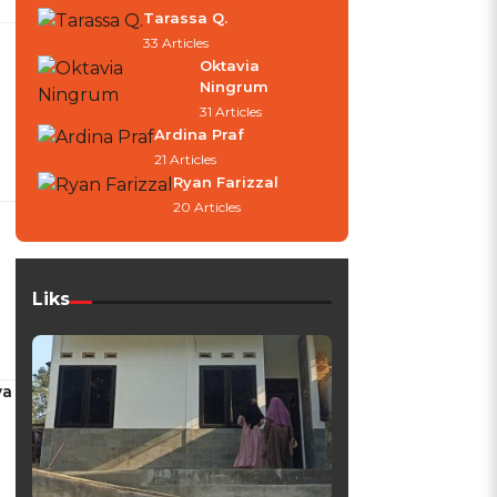
Tarassa Q.
33 Articles
Oktavia
Ningrum
31 Articles
Ardina Praf
21 Articles
Ryan Farizzal
20 Articles
Liks
ya