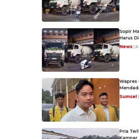
Sopir Ma
Harus D
News
| K
Wapres 
Mendada
Sumsel
Pria Ter
Kampar