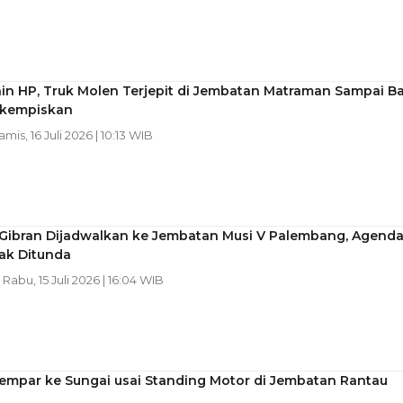
in HP, Truk Molen Terjepit di Jembatan Matraman Sampai B
ikempiskan
amis, 16 Juli 2026 | 10:13 WIB
Gibran Dijadwalkan ke Jembatan Musi V Palembang, Agend
k Ditunda
| Rabu, 15 Juli 2026 | 16:04 WIB
lempar ke Sungai usai Standing Motor di Jembatan Rantau