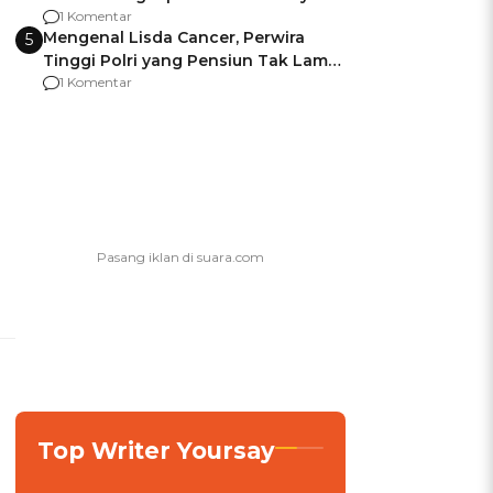
agar Dana Tidak Hangus!
1 Komentar
Mengenal Lisda Cancer, Perwira
5
Tinggi Polri yang Pensiun Tak Lama
Usai Jadi Brigjen
1 Komentar
Top Writer Yoursay