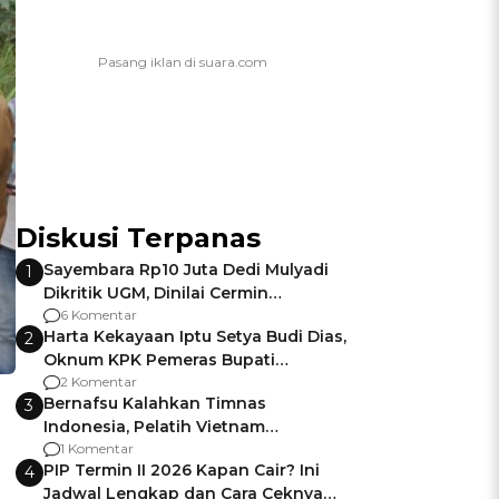
Diskusi Terpanas
Sayembara Rp10 Juta Dedi Mulyadi
1
Dikritik UGM, Dinilai Cermin
Gagalnya Negara Jamin Keamanan
6 Komentar
Harta Kekayaan Iptu Setya Budi Dias,
2
Oknum KPK Pemeras Bupati
Pemalang
2 Komentar
Bernafsu Kalahkan Timnas
3
Indonesia, Pelatih Vietnam
Berencana Pakai Jimat di Pakansari
1 Komentar
PIP Termin II 2026 Kapan Cair? Ini
4
Jadwal Lengkap dan Cara Ceknya