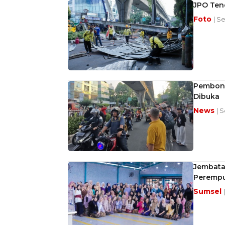
JPO Tend
Foto
| Se
Pembong
Dibuka
News
| S
Jembata
Perempu
Sumsel