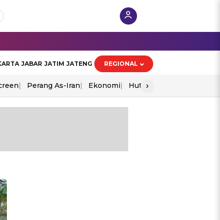
KARTA
JABAR
JATIM
JATENG
REGIONAL
›
creen
Perang As-Iran
Ekonomi
Hut Ri