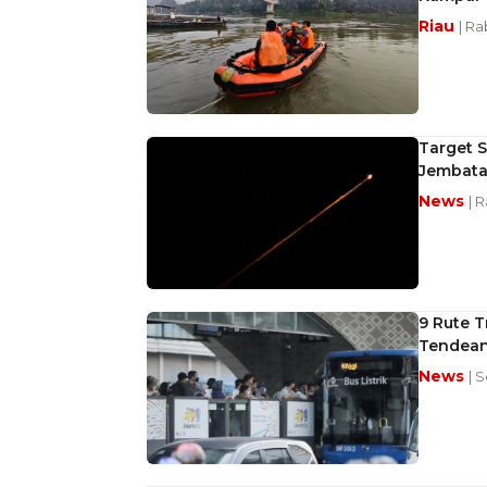
Riau
| Ra
Target S
Jembat
News
| 
9 Rute 
Tendea
News
| S