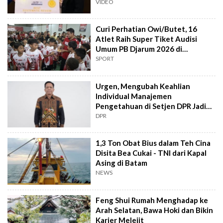
Rahard
VIDEO
Curi Perhatian Owi/Butet, 16
Atlet Raih Super Tiket Audisi
Umum PB Djarum 2026 di
Makassar
SPORT
Urgen, Mengubah Keahlian
Individual Manajemen
Pengetahuan di Setjen DPR Jadi
Kekuatan Institusional
DPR
1,3 Ton Obat Bius dalam Teh Cina
Disita Bea Cukai - TNI dari Kapal
Asing di Batam
NEWS
Feng Shui Rumah Menghadap ke
Arah Selatan, Bawa Hoki dan Bikin
Karier Melejit