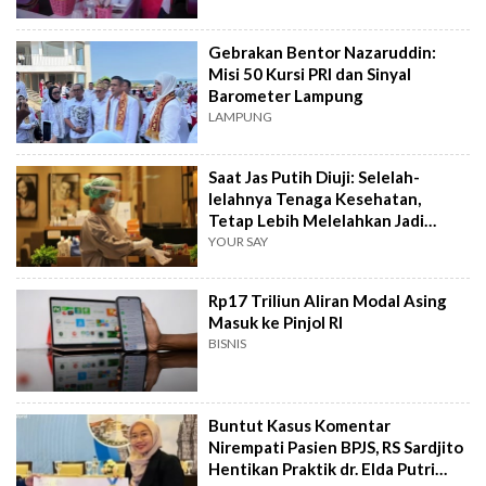
Gebrakan Bentor Nazaruddin:
Misi 50 Kursi PRI dan Sinyal
Barometer Lampung
LAMPUNG
Saat Jas Putih Diuji: Selelah-
lelahnya Tenaga Kesehatan,
Tetap Lebih Melelahkan Jadi
Pasien
YOUR SAY
Rp17 Triliun Aliran Modal Asing
Masuk ke Pinjol RI
BISNIS
Buntut Kasus Komentar
Nirempati Pasien BPJS, RS Sardjito
Hentikan Praktik dr. Elda Putri