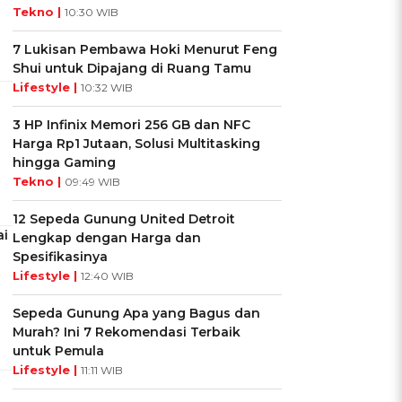
Tekno |
10:30 WIB
7 Lukisan Pembawa Hoki Menurut Feng
Shui untuk Dipajang di Ruang Tamu
Lifestyle |
10:32 WIB
3 HP Infinix Memori 256 GB dan NFC
Harga Rp1 Jutaan, Solusi Multitasking
hingga Gaming
Tekno |
09:49 WIB
12 Sepeda Gunung United Detroit
ai
Lengkap dengan Harga dan
Spesifikasinya
Lifestyle |
12:40 WIB
Sepeda Gunung Apa yang Bagus dan
Murah? Ini 7 Rekomendasi Terbaik
untuk Pemula
Lifestyle |
11:11 WIB