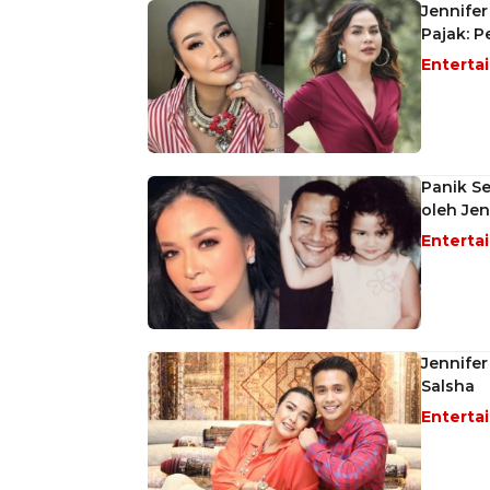
Jennifer
Pajak: P
Enterta
Panik Se
oleh Jenn
Enterta
Jennifer
Salsha
Enterta