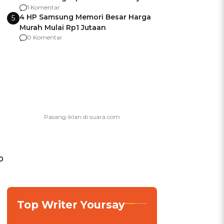
agar Dana Tidak Hangus!
1 Komentar
4 HP Samsung Memori Besar Harga
5
Murah Mulai Rp1 Jutaan
0 Komentar
0
Top Writer Yoursay