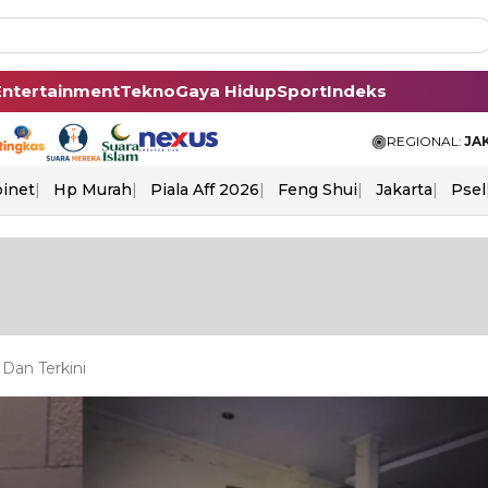
Entertainment
Tekno
Gaya Hidup
Sport
Indeks
REGIONAL:
JA
binet
Hp Murah
Piala Aff 2026
Feng Shui
Jakarta
Psel
 Dan Terkini