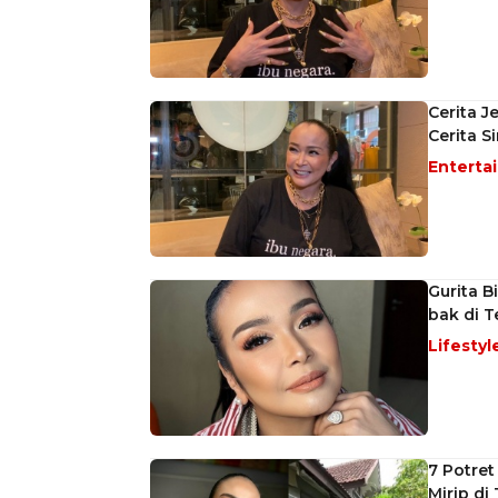
Cerita J
Cerita S
Enterta
Gurita B
bak di 
Lifestyl
7 Potret
Mirip di