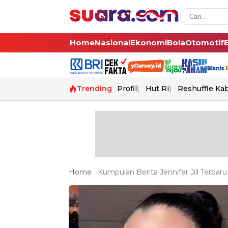
Home
Nasional
Ekonomi
Bola
Otomotif
Trending
Profil
Hut Ri
Reshuffle Ka
Home
Kumpulan Berita Jennifer Jill Terbaru