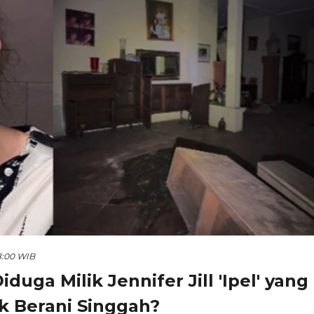
8:00 WIB
ga Milik Jennifer Jill 'Ipel' yang
k Berani Singgah?