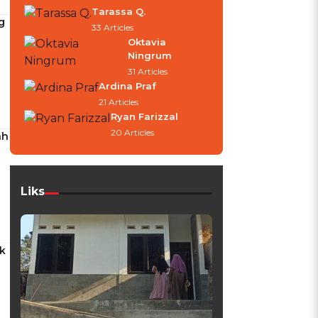
Tarassa Q.
g
33 Articles
Oktavia
Ningrum
31 Articles
Ardina Praf
21 Articles
Ryan Farizzal
20 Articles
ah
Liks
k