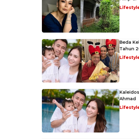
Lifestyl
Beda Kek
Tahun 2
Lifestyl
Kaleido
Ahmad
Lifestyl