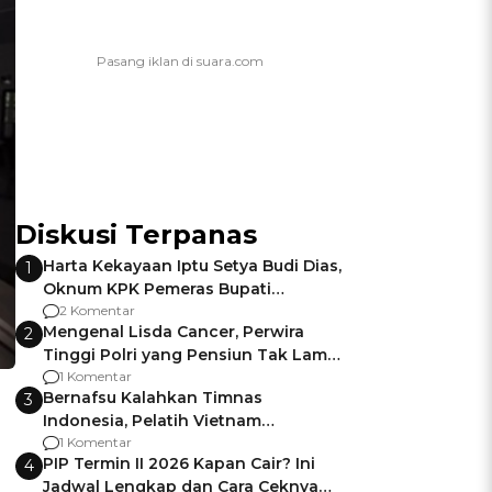
Diskusi Terpanas
Harta Kekayaan Iptu Setya Budi Dias,
1
Oknum KPK Pemeras Bupati
Pemalang
2 Komentar
Mengenal Lisda Cancer, Perwira
2
Tinggi Polri yang Pensiun Tak Lama
Usai Jadi Brigjen
1 Komentar
Bernafsu Kalahkan Timnas
3
Indonesia, Pelatih Vietnam
Berencana Pakai Jimat di Pakansari
1 Komentar
PIP Termin II 2026 Kapan Cair? Ini
4
Jadwal Lengkap dan Cara Ceknya