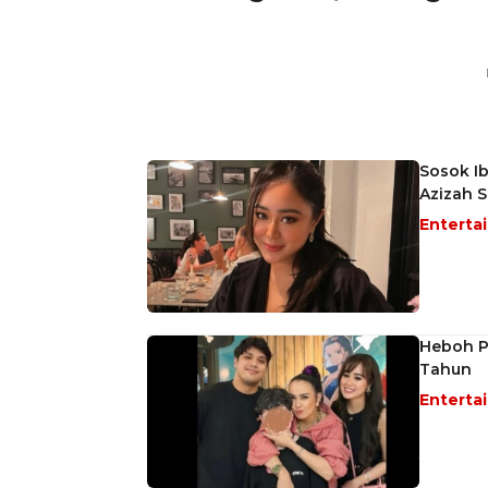
Sosok I
Azizah S
Enterta
Heboh P
Tahun
Enterta