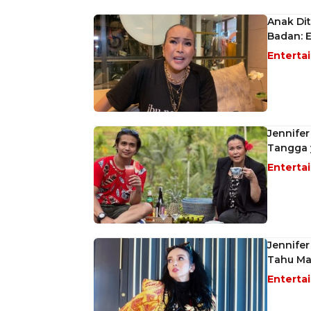
Anak Dit
Badan: 
Enterta
Jennifer
Tangga 
Enterta
Jennifer
Tahu Mas
Enterta