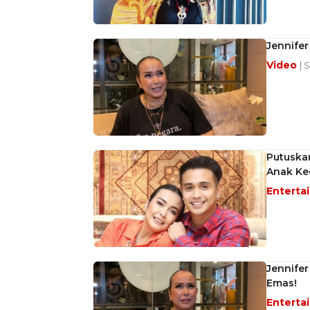
Jennifer
Video
| 
Putuskan
Anak Ke
Enterta
Jennifer
Emas!
Enterta