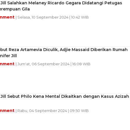
 Jill Salahkan Melaney Ricardo Gegara Didatangi Petugas
erempuan Gila
inment
| Selasa, 10 September 2024 | 10:42 WIB
but Reza Artamevia Diculik, Adjie Massaid Diberikan Rumah
ifer Jill
inment
| Jum'at, 06 September 2024 | 16:08 WIB
 Jill Sebut Philo Kena Mental Dikaitkan dengan Kasus Azizah
inment
| Rabu, 04 September 2024 | 09:50 WIB