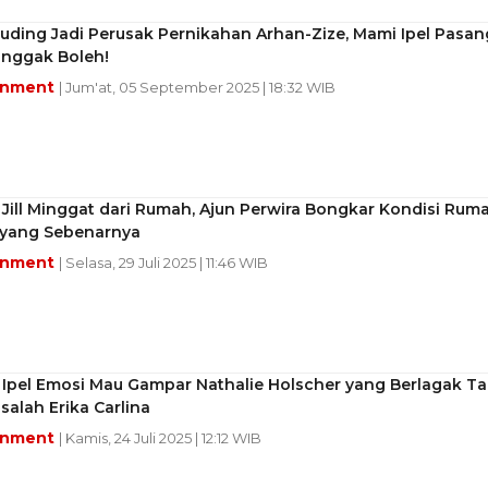
uding Jadi Perusak Pernikahan Arhan-Zize, Mami Ipel Pasan
Enggak Boleh!
inment
| Jum'at, 05 September 2025 | 18:32 WIB
 Jill Minggat dari Rumah, Ajun Perwira Bongkar Kondisi Rum
yang Sebenarnya
inment
| Selasa, 29 Juli 2025 | 11:46 WIB
 Ipel Emosi Mau Gampar Nathalie Holscher yang Berlagak Ta
alah Erika Carlina
inment
| Kamis, 24 Juli 2025 | 12:12 WIB