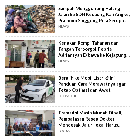
Sampah Menggunung Halangi
Jalan ke SDN Kedaung Kali Angke,
Pramono Singgung Pola Serupa
Kramat Jati
NEWS
Kenakan Rompi Tahanan dan
Tangan Terborgol, Febrie
Adriansyah Dibawa ke Kejagung
untuk Diperiksa
NEWS
Beralih ke Mobil Listrik? Ini
Panduan Cara Merawatnya agar
Tetap Optimal dan Awet
OTOMOTIF
Tramadol Masih Mudah Dibeli,
Pembatasan Resep Dokter
Mendesak, Jalur Ilegal Harus
Distop
JOGJA