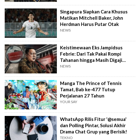
Singapura Siapkan Cara Khusus
Matikan Mitchell Baker, John
Herdman Harus Putar Otak
NEWS
Keistimewaan Eks Jampidsus
Febrie: Dari Tak Pakai Rompi
Tahanan hingga Masih Digaji
Negara
NEWS
Manga The Prince of Tennis
Tamat, Bab ke-477 Tutup
Perjalanan 27 Tahun
YOUR SAY
WhatsApp Rilis Fitur '@semua'
dan Polling Pintar, Solusi Akhir
Drama Chat Grup yang Berisik!
TEKNO