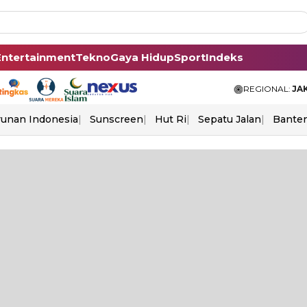
Entertainment
Tekno
Gaya Hidup
Sport
Indeks
REGIONAL:
JA
unan Indonesia
Sunscreen
Hut Ri
Sepatu Jalan
Bante