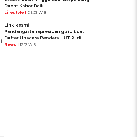
Dapat Kabar Baik
Lifestyle |
06:23 WIB
Link Resmi
Pandang.istanapresiden.go.id buat
Daftar Upacara Bendera HUT RI di
i
Istana Negara
News |
12:13 WIB