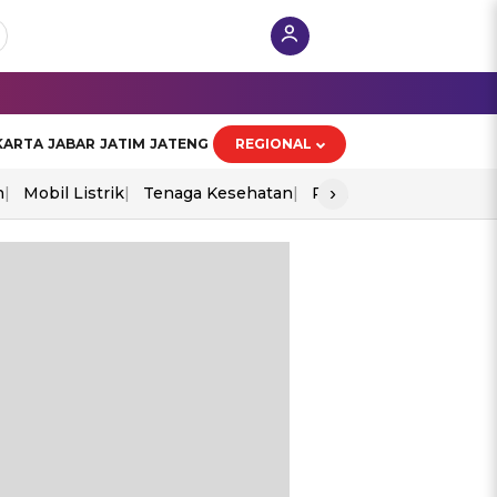
KARTA
JABAR
JATIM
JATENG
REGIONAL
›
n
Mobil Listrik
Tenaga Kesehatan
Perang As-Iran
Ekon