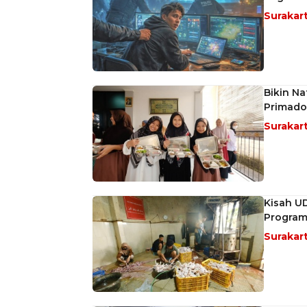
Surakar
Bikin Na
Primado
Surakar
Kisah U
Program 
Surakar