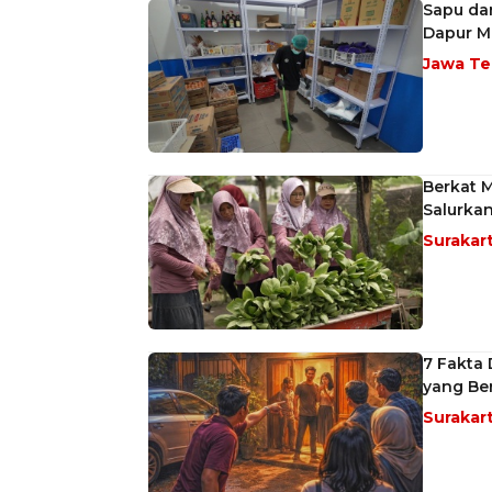
Sapu dan
Dapur M
Jawa T
Berkat 
Salurka
Surakar
7 Fakta
yang Ber
Surakar