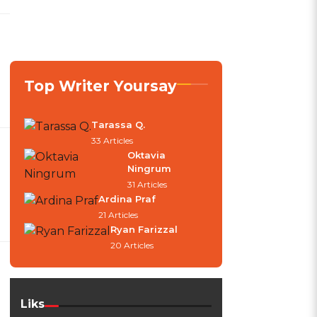
Top Writer Yoursay
Tarassa Q.
33 Articles
Oktavia
Ningrum
31 Articles
Ardina Praf
21 Articles
Ryan Farizzal
20 Articles
Liks