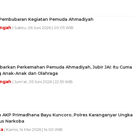
 Pembubaran Kegiatan Pemuda Ahmadiyah
engah
| Sabtu, 06 Juni 2026 | 00:05 WIB
ubarkan Perkemahan Pemuda Ahmadiyah, Jubir JAI: Itu Cuma
 Anak-Anak dan Olahraga
engah
| Jum'at, 05 Juni 2026 | 22:55 WIB
n AKP Primadhana Bayu Kuncoro, Polres Karanganyar Ungk
us Narkoba
ta
| Kamis, 14 Mei 2026 | 14:00 WIB