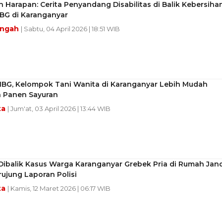
 Harapan: Cerita Penyandang Disabilitas di Balik Kebersiha
BG di Karanganyar
engah
| Sabtu, 04 April 2026 | 18:51 WIB
MBG, Kelompok Tani Wanita di Karanganyar Lebih Mudah
n Panen Sayuran
ta
| Jum'at, 03 April 2026 | 13:44 WIB
 Dibalik Kasus Warga Karanganyar Grebek Pria di Rumah Jan
ujung Laporan Polisi
ta
| Kamis, 12 Maret 2026 | 06:17 WIB