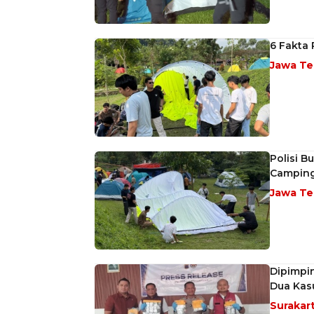
6 Fakta
Jawa T
Polisi B
Camping
Jawa T
Dipimpi
Dua Kas
Surakar