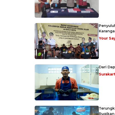
Penyuluh
Karanga
Your Sa
Dari Dap
Surakar
Terungk
Rugikan