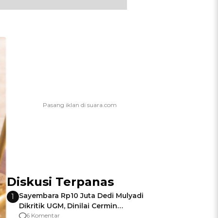
Diskusi Terpanas
Sayembara Rp10 Juta Dedi Mulyadi
1
Dikritik UGM, Dinilai Cermin
Gagalnya Negara Jamin Keamanan
6 Komentar