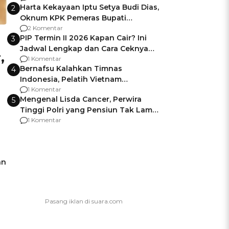
Harta Kekayaan Iptu Setya Budi Dias,
2
Oknum KPK Pemeras Bupati
Pemalang
2 Komentar
PIP Termin II 2026 Kapan Cair? Ini
3
Jadwal Lengkap dan Cara Ceknya
,
agar Dana Tidak Hangus!
1 Komentar
Bernafsu Kalahkan Timnas
4
Indonesia, Pelatih Vietnam
Berencana Pakai Jimat di Pakansari
1 Komentar
Mengenal Lisda Cancer, Perwira
5
Tinggi Polri yang Pensiun Tak Lama
Usai Jadi Brigjen
1 Komentar
an