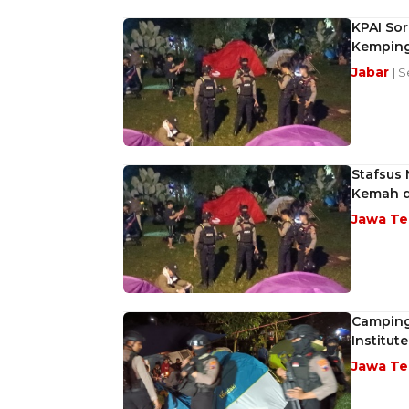
KPAI So
Kemping
Jabar
| S
Stafsus
Kemah d
Jawa T
Camping
Institute
Jawa T