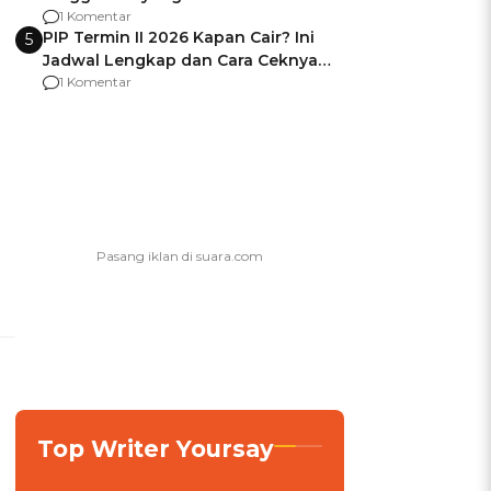
Usai Jadi Brigjen
1 Komentar
PIP Termin II 2026 Kapan Cair? Ini
5
Jadwal Lengkap dan Cara Ceknya
agar Dana Tidak Hangus!
1 Komentar
Top Writer Yoursay