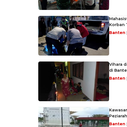
Mahasis
Korban 
Banten
Vihara 
di Bant
Banten
Kawasan 
Peziara
Banten