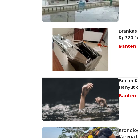
Brankas
Rp320 J
Banten
Bocah K
Hanyut d
Banten
Kronolo
Karena I