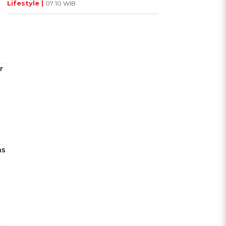
Lifestyle |
07:10 WIB
r
as