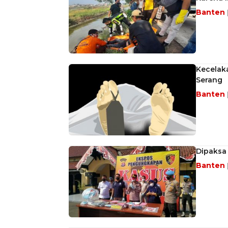
Banten
Kecelak
Serang
Banten
Dipaksa 
Banten