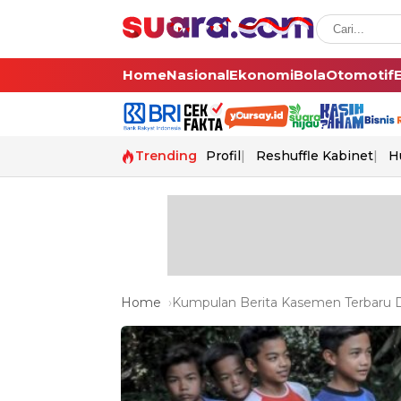
Home
Nasional
Ekonomi
Bola
Otomotif
Trending
Profil
Reshuffle Kabinet
H
Home
Kumpulan Berita Kasemen Terbaru D