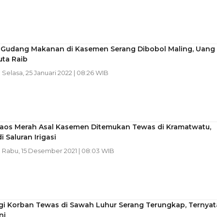
 Gudang Makanan di Kasemen Serang Dibobol Maling, Uang
uta Raib
| Selasa, 25 Januari 2022 | 08:26 WIB
aos Merah Asal Kasemen Ditemukan Tewas di Kramatwatu,
i Saluran Irigasi
| Rabu, 15 Desember 2021 | 08:03 WIB
gi Korban Tewas di Sawah Luhur Serang Terungkap, Ternyat
ni