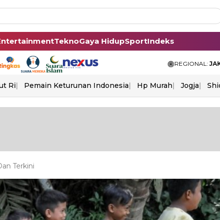
Entertainment
Tekno
Gaya Hidup
Sport
Indeks
REGIONAL:
JA
ut Ri
Pemain Keturunan Indonesia
Hp Murah
Jogja
Shi
an Terkini