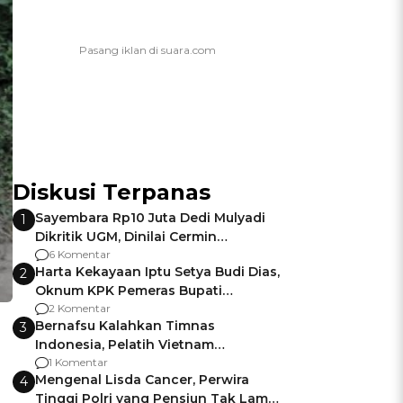
Diskusi Terpanas
Sayembara Rp10 Juta Dedi Mulyadi
1
Dikritik UGM, Dinilai Cermin
Gagalnya Negara Jamin Keamanan
6 Komentar
Harta Kekayaan Iptu Setya Budi Dias,
2
Oknum KPK Pemeras Bupati
Pemalang
2 Komentar
Bernafsu Kalahkan Timnas
3
Indonesia, Pelatih Vietnam
Berencana Pakai Jimat di Pakansari
1 Komentar
Mengenal Lisda Cancer, Perwira
4
Tinggi Polri yang Pensiun Tak Lama