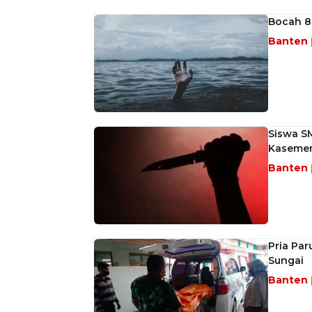
Bocah 8
Banten
Siswa S
Kaseme
Banten
Pria Par
Sungai
Banten