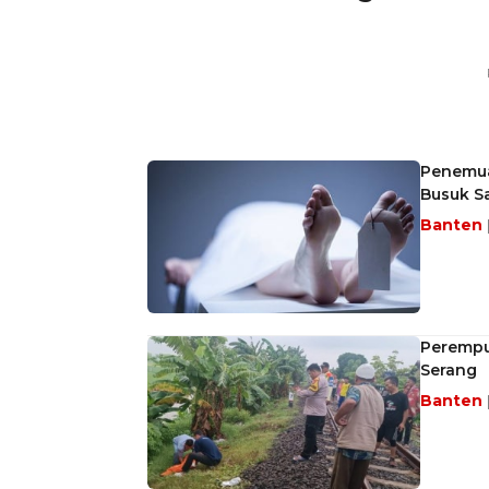
Penemua
Busuk Sa
Banten
Perempu
Serang
Banten