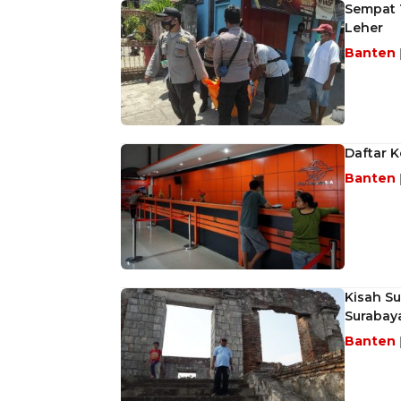
Sempat 
Leher
Banten
Daftar 
Banten
Kisah Su
Surabay
Banten