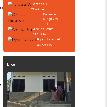
Tarassa Q.
si
33 Articles
Oktavia
Ningrum
31 Articles
Ardina Praf
21 Articles
Ryan Farizzal
20 Articles
Liks
e