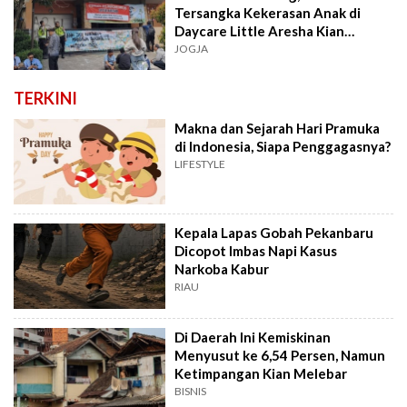
Tersangka Kekerasan Anak di
Daycare Little Aresha Kian
Panjang
JOGJA
TERKINI
Makna dan Sejarah Hari Pramuka
di Indonesia, Siapa Penggagasnya?
LIFESTYLE
Kepala Lapas Gobah Pekanbaru
Dicopot Imbas Napi Kasus
Narkoba Kabur
RIAU
Di Daerah Ini Kemiskinan
Menyusut ke 6,54 Persen, Namun
Ketimpangan Kian Melebar
BISNIS