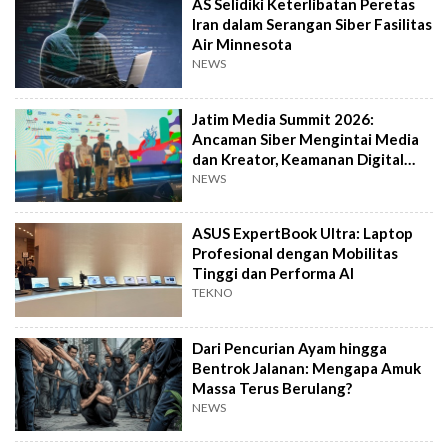
AS Selidiki Keterlibatan Peretas
Iran dalam Serangan Siber Fasilitas
Air Minnesota
NEWS
Jatim Media Summit 2026:
Ancaman Siber Mengintai Media
dan Kreator, Keamanan Digital
Jadi Keharusan
NEWS
ASUS ExpertBook Ultra: Laptop
Profesional dengan Mobilitas
Tinggi dan Performa AI
TEKNO
Dari Pencurian Ayam hingga
Bentrok Jalanan: Mengapa Amuk
Massa Terus Berulang?
NEWS