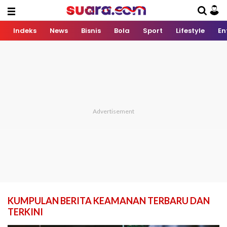
Indeks
News
Bisnis
Bola
Sport
Lifestyle
En
KUMPULAN BERITA KEAMANAN TERBARU DAN
TERKINI