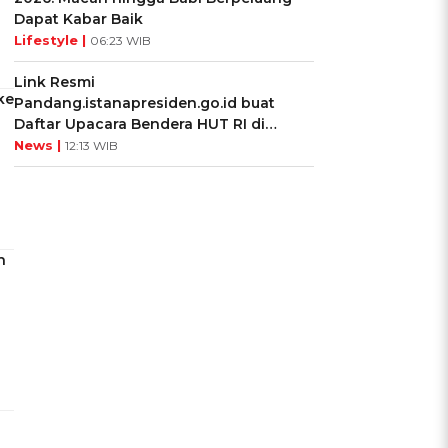
Dapat Kabar Baik
Lifestyle |
06:23 WIB
Link Resmi
ke
Pandang.istanapresiden.go.id buat
Daftar Upacara Bendera HUT RI di
Istana Negara
News |
12:13 WIB
n