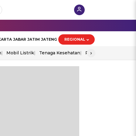
KARTA
JABAR
JATIM
JATENG
REGIONAL
›
n
Mobil Listrik
Tenaga Kesehatan
Perang As-Iran
Ekon