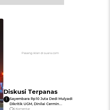
Diskusi Terpanas
Sayembara Rp10 Juta Dedi Mulyadi
1
Dikritik UGM, Dinilai Cermin
Gagalnya Negara Jamin Keamanan
6 Komentar