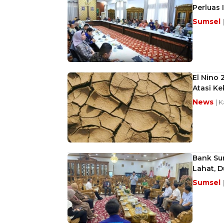
Perluas 
Sumsel
El Nino 
Atasi Ke
News
| 
Bank Su
Lahat, 
Sumsel