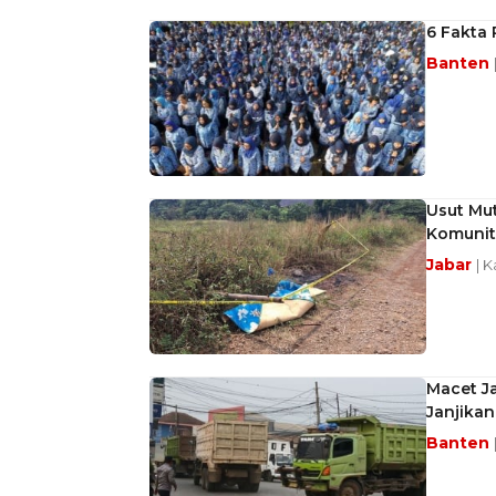
6 Fakta
Banten
Usut Mut
Komunit
Jabar
| 
Macet Ja
Janjikan
Banten