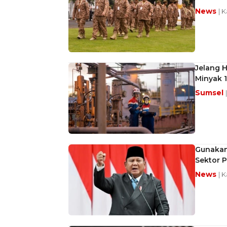
News
| 
Jelang 
Minyak 
Sumsel
Gunakan 
Sektor P
News
| 