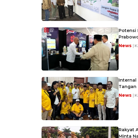
Potensi 
Prabow
News
| 
Interna
Tangan
News
| 
Rakyat 
Minta Na