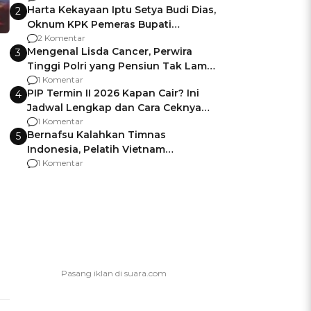
Harta Kekayaan Iptu Setya Budi Dias,
2
Oknum KPK Pemeras Bupati
Pemalang
2 Komentar
Mengenal Lisda Cancer, Perwira
3
Tinggi Polri yang Pensiun Tak Lama
Usai Jadi Brigjen
1 Komentar
PIP Termin II 2026 Kapan Cair? Ini
4
Jadwal Lengkap dan Cara Ceknya
agar Dana Tidak Hangus!
1 Komentar
Bernafsu Kalahkan Timnas
5
Indonesia, Pelatih Vietnam
Berencana Pakai Jimat di Pakansari
1 Komentar