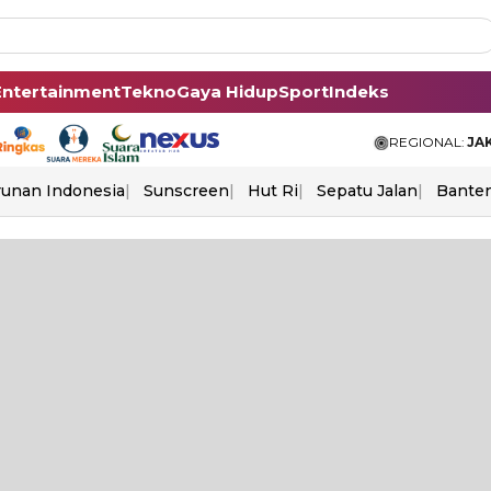
Entertainment
Tekno
Gaya Hidup
Sport
Indeks
REGIONAL:
JA
unan Indonesia
Sunscreen
Hut Ri
Sepatu Jalan
Bante