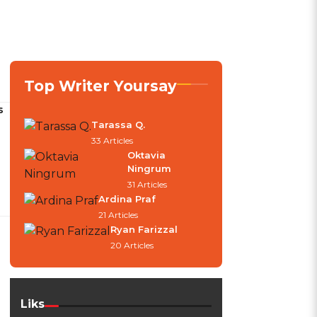
Top Writer Yoursay
s
Tarassa Q.
33 Articles
Oktavia
Ningrum
31 Articles
Ardina Praf
21 Articles
Ryan Farizzal
20 Articles
Liks