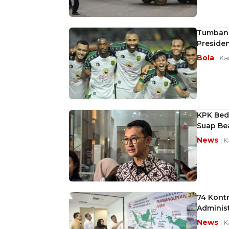
Tumbang
Preside
Bola
| K
KPK Beda
Suap Be
News
| 
74 Kont
Administ
News
| 