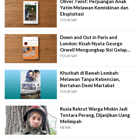
Oliver Twist: Perjuangan Anak
Yatim Melawan Kemiskinan dan
Eksploitasi
YOUR SAY
Down and Out in Paris and
London: Kisah Nyata George
Orwell Mengungkap Sisi Gelap
Kemiskinan
YOUR SAY
Khutbah di Bawah Lembah:
Melawan Tanpa Kebencian,
Bertahan Demi Martabat
YOUR SAY
Rusia Rekrut Warga Miskin Jadi
Tentara Perang, Dijanjikan Uang
Melimpah
NEWS