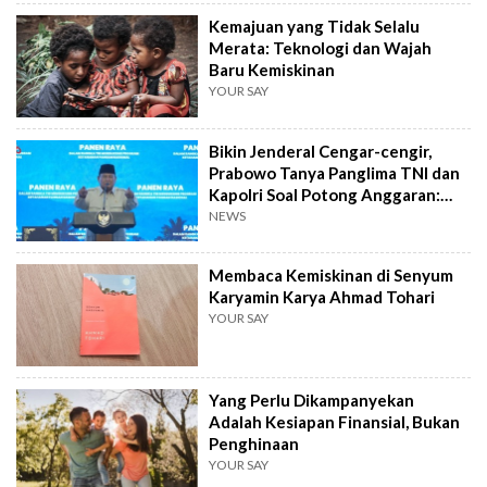
Kemajuan yang Tidak Selalu
Merata: Teknologi dan Wajah
Baru Kemiskinan
YOUR SAY
Bikin Jenderal Cengar-cengir,
Prabowo Tanya Panglima TNI dan
Kapolri Soal Potong Anggaran:
Rela?
NEWS
Membaca Kemiskinan di Senyum
Karyamin Karya Ahmad Tohari
YOUR SAY
Yang Perlu Dikampanyekan
Adalah Kesiapan Finansial, Bukan
Penghinaan
YOUR SAY