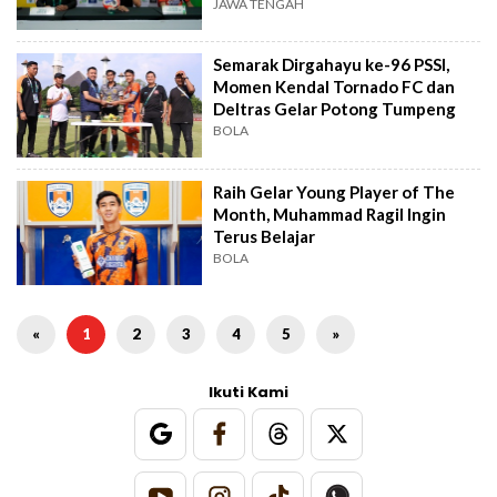
JAWA TENGAH
Semarak Dirgahayu ke-96 PSSI,
Momen Kendal Tornado FC dan
Deltras Gelar Potong Tumpeng
BOLA
Raih Gelar Young Player of The
Month, Muhammad Ragil Ingin
Terus Belajar
BOLA
«
1
2
3
4
5
»
Ikuti Kami