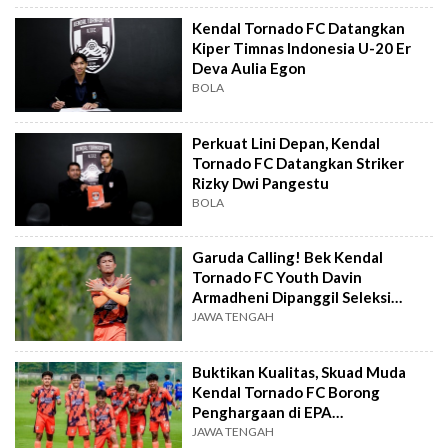
Kendal Tornado FC Datangkan
Kiper Timnas Indonesia U-20 Er
Deva Aulia Egon
BOLA
Perkuat Lini Depan, Kendal
Tornado FC Datangkan Striker
Rizky Dwi Pangestu
BOLA
Garuda Calling! Bek Kendal
Tornado FC Youth Davin
Armadheni Dipanggil Seleksi
Timnas U-20
JAWA TENGAH
Buktikan Kualitas, Skuad Muda
Kendal Tornado FC Borong
Penghargaan di EPA
Championship
JAWA TENGAH