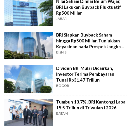
Nilai Saham Dinilai Belum Wajar,
BRI Lakukan Buyback Fluktuatif
Rp500 Miliar
JABAR
BRI Siapkan Buyback Saham
hingga Rp500 Miliar, Tunjukkan
Keyakinan pada Prospek Jangka
Panjang
BISNIS
Dividen BRI Mulai Dicairkan,
Investor Terima Pembayaran
Tunai Rp31,47 Triliun
BOGOR
Tumbuh 13,7%, BRI Kantongi Laba
15,5 Triliun di Triwulan I 2026
BATAM