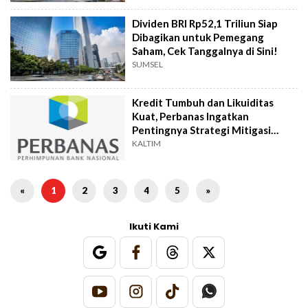
Dividen BRI Rp52,1 Triliun Siap
Dibagikan untuk Pemegang
Saham, Cek Tanggalnya di Sini!
SUMSEL
Kredit Tumbuh dan Likuiditas
Kuat, Perbanas Ingatkan
Pentingnya Strategi Mitigasi
Risiko
KALTIM
«
1
2
3
4
5
»
Ikuti Kami