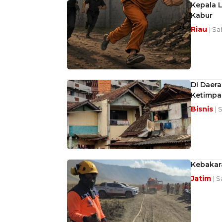
Kepala 
Kabur
Riau
| Sa
Di Daera
Ketimpa
Bisnis
| 
Kebakar
Jatim
| 