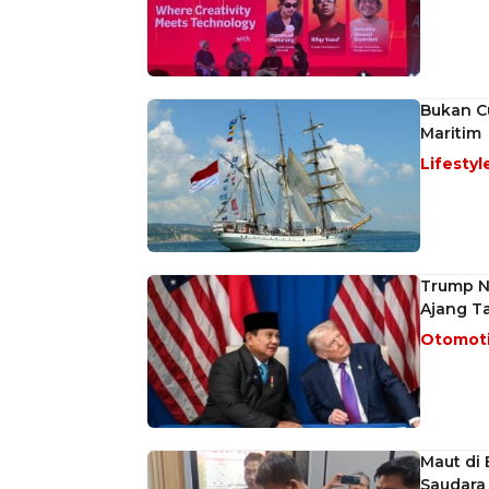
Bukan Cu
Maritim
Lifestyl
Trump Ny
Ajang Ta
Otomot
Maut di 
Saudara