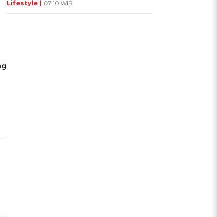
Lifestyle |
07:10 WIB
ng
?