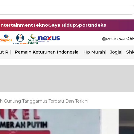
Entertainment
Tekno
Gaya Hidup
Sport
Indeks
REGIONAL:
JA
ut Ri
Pemain Keturunan Indonesia
Hp Murah
Jogja
Shi
h Gunung Tanggamus Terbaru Dan Terkini