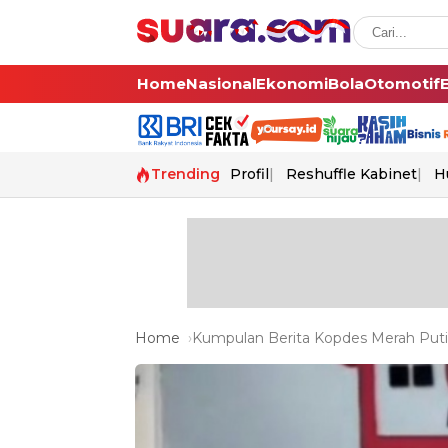
Home
Nasional
Ekonomi
Bola
Otomotif
Trending
Profil
Reshuffle Kabinet
H
Home
Kumpulan Berita Kopdes Merah Puti