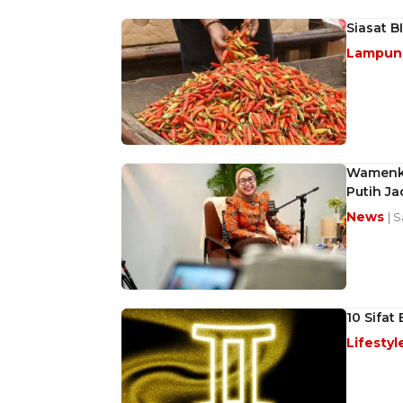
Siasat B
Lampu
Wamenko
Putih J
News
| 
10 Sifat
Lifestyl