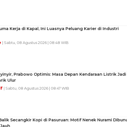
ma Kerja di Kapal, Ini Luasnya Peluang Karier di Industri
e
| Sabtu, 08 Agustus 2026 | 08:48 WIB
inyir, Prabowo Optimis: Masa Depan Kendaraan Listrik Jadi
rik Ulur
if
| Sabtu, 08 Agustus 2026 | 08:47 WIB
Balik Secangkir Kopi di Pasuruan: Motif Nenek Nurami Dibun
 Jauh