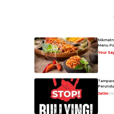
Nikmatny
Menu Po
Your Sa
Tamparan
Perund
Jatim
| 