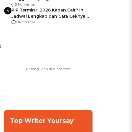
Usai Jadi Brigjen
1 Komentar
PIP Termin II 2026 Kapan Cair? Ini
5
Jadwal Lengkap dan Cara Ceknya
agar Dana Tidak Hangus!
1 Komentar
di
Top Writer Yoursay