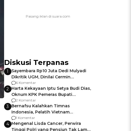
Diskusi Terpanas
Sayembara Rp10 Juta Dedi Mulyadi
1
Dikritik UGM, Dinilai Cermin
Gagalnya Negara Jamin Keamanan
6 Komentar
Harta Kekayaan Iptu Setya Budi Dias,
2
Oknum KPK Pemeras Bupati
Pemalang
2 Komentar
Bernafsu Kalahkan Timnas
3
Indonesia, Pelatih Vietnam
Berencana Pakai Jimat di Pakansari
1 Komentar
Mengenal Lisda Cancer, Perwira
4
Tinggi Polri yang Pensiun Tak Lama