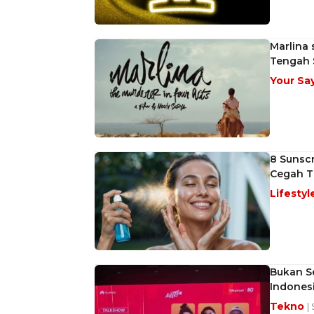
Marlina
Tengah 
Your Sa
8 Sunscr
Cegah T
Lifestyl
Bukan S
Indones
Tekno
|