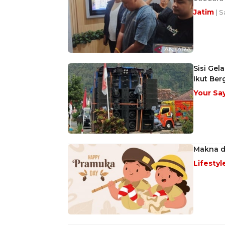
Jatim
| 
Sisi Ge
Ikut Ber
Your Sa
Makna d
Lifestyl