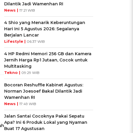
Dilantik Jadi Wamenhan RI
News |
17:21 WIB
4 Shio yang Menarik Keberuntungan
Hari Ini 5 Agustus 2026: Segalanya
Berjalan Lancar
Lifestyle |
06:37 WIB
4 HP Redmi Memori 256 GB dan Kamera
Jernih Harga Rp1 Jutaan, Cocok untuk
Multitasking
Tekno |
09:29 WIB
Bocoran Reshuffle Kabinet Agustus:
Norman Joesoef Bakal Dilantik Jadi
Wamenhan RI
News |
17:49 WIB
Jalan Santai Cocoknya Pakai Sepatu
Apa? Ini 6 Produk Lokal yang Nyaman
uh
Buat 17 Agustusan