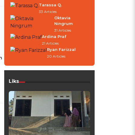
Tarassa Q.
33 Articles
Oktavia
Ningrum
31 Articles
Ardina Praf
21 Articles
Ryan Farizzal
20 Articles
h
Liks