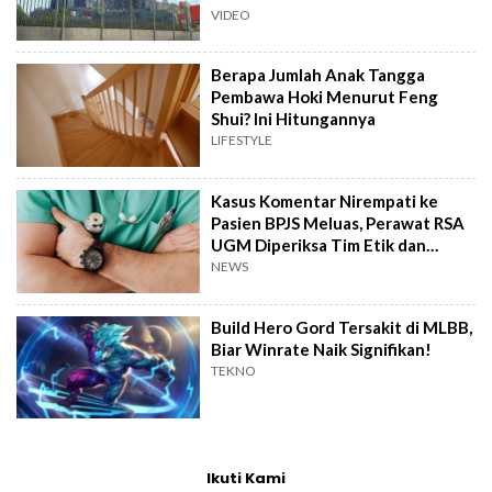
VIDEO
Berapa Jumlah Anak Tangga
Pembawa Hoki Menurut Feng
Shui? Ini Hitungannya
LIFESTYLE
Kasus Komentar Nirempati ke
Pasien BPJS Meluas, Perawat RSA
UGM Diperiksa Tim Etik dan
Hukum
NEWS
Build Hero Gord Tersakit di MLBB,
Biar Winrate Naik Signifikan!
TEKNO
Ikuti Kami