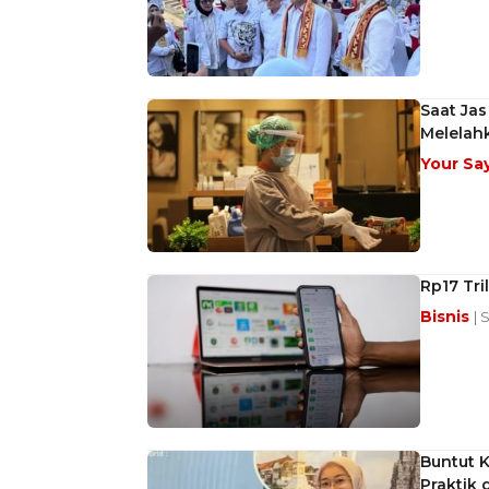
Saat Jas
Melelahk
Your Sa
Rp17 Tri
Bisnis
| 
Buntut K
Praktik 