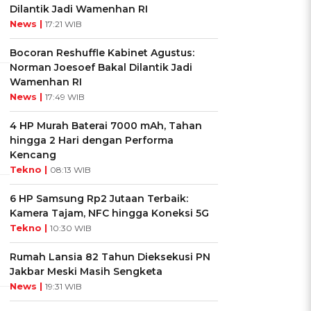
Dilantik Jadi Wamenhan RI
News |
17:21 WIB
Bocoran Reshuffle Kabinet Agustus:
Norman Joesoef Bakal Dilantik Jadi
Wamenhan RI
News |
17:49 WIB
4 HP Murah Baterai 7000 mAh, Tahan
hingga 2 Hari dengan Performa
Kencang
Tekno |
08:13 WIB
6 HP Samsung Rp2 Jutaan Terbaik:
Kamera Tajam, NFC hingga Koneksi 5G
Tekno |
10:30 WIB
Rumah Lansia 82 Tahun Dieksekusi PN
Jakbar Meski Masih Sengketa
News |
19:31 WIB