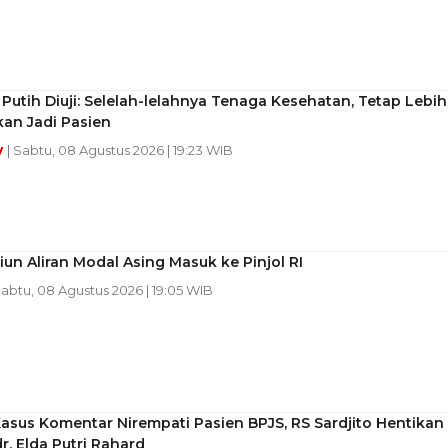
 Putih Diuji: Selelah-lelahnya Tenaga Kesehatan, Tetap Lebih
an Jadi Pasien
y
| Sabtu, 08 Agustus 2026 | 19:23 WIB
liun Aliran Modal Asing Masuk ke Pinjol RI
Sabtu, 08 Agustus 2026 | 19:05 WIB
asus Komentar Nirempati Pasien BPJS, RS Sardjito Hentikan
dr. Elda Putri Rahard