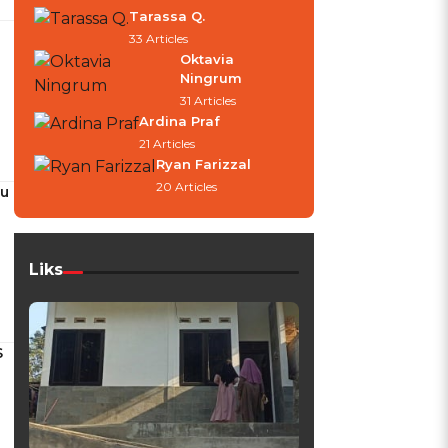
Tarassa Q.
33 Articles
Oktavia
Ningrum
31 Articles
Ardina Praf
21 Articles
Ryan Farizzal
20 Articles
au
Liks
S