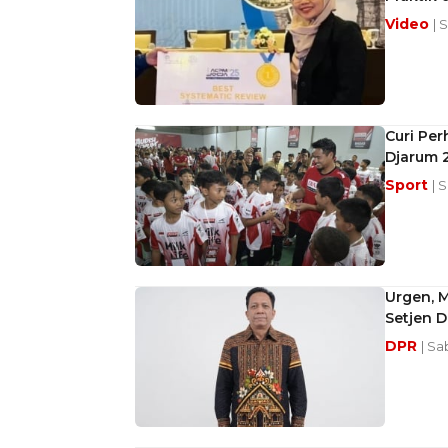
Video
| 
Curi Per
Djarum 
Sport
| 
Urgen, 
Setjen D
DPR
| Sa