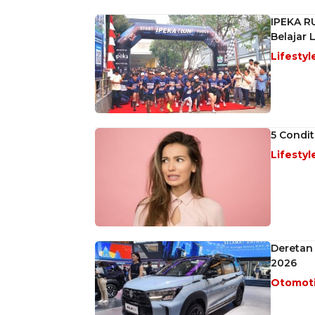
IPEKA R
Belajar
Lifestyl
5 Condit
Lifestyl
Deretan 
2026
Otomot