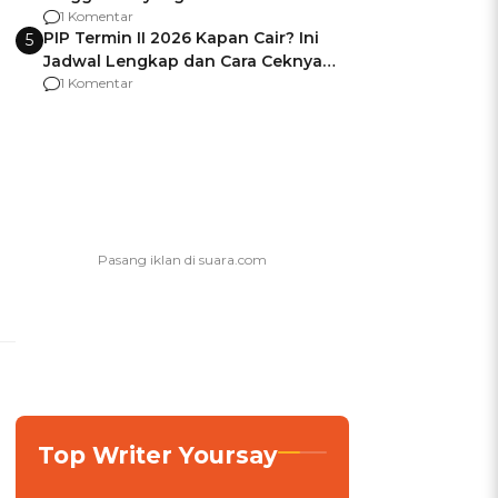
Usai Jadi Brigjen
1 Komentar
PIP Termin II 2026 Kapan Cair? Ini
5
Jadwal Lengkap dan Cara Ceknya
agar Dana Tidak Hangus!
1 Komentar
a
Top Writer Yoursay