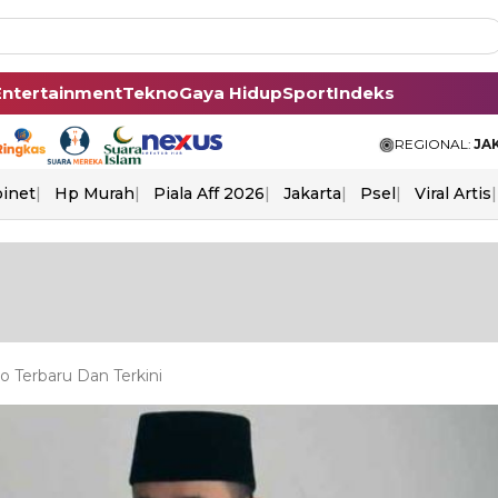
Entertainment
Tekno
Gaya Hidup
Sport
Indeks
REGIONAL:
JA
binet
Hp Murah
Piala Aff 2026
Jakarta
Psel
Viral Artis
o Terbaru Dan Terkini