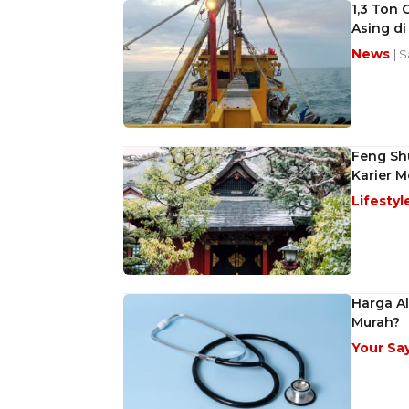
1,3 Ton 
Asing d
News
| 
Feng Sh
Karier Me
Lifestyl
Harga Al
Murah?
Your Sa