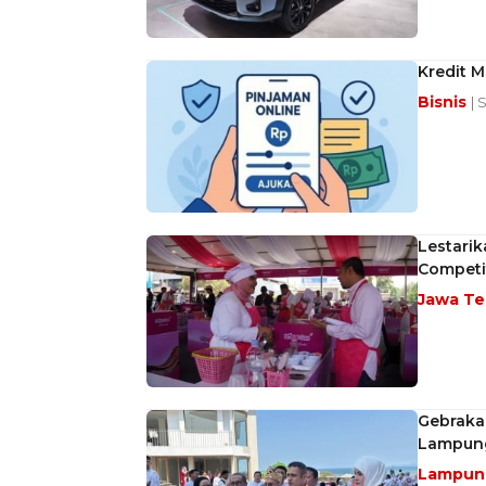
Kredit M
Bisnis
| 
Lestarik
Competit
Jawa T
Gebrakan
Lampun
Lampu