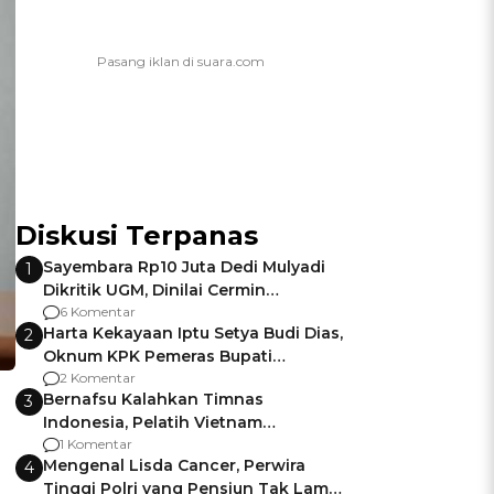
Diskusi Terpanas
Sayembara Rp10 Juta Dedi Mulyadi
1
Dikritik UGM, Dinilai Cermin
Gagalnya Negara Jamin Keamanan
6 Komentar
Harta Kekayaan Iptu Setya Budi Dias,
2
Oknum KPK Pemeras Bupati
Pemalang
2 Komentar
Bernafsu Kalahkan Timnas
3
Indonesia, Pelatih Vietnam
Berencana Pakai Jimat di Pakansari
1 Komentar
Mengenal Lisda Cancer, Perwira
4
Tinggi Polri yang Pensiun Tak Lama