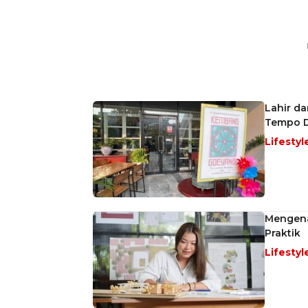
Lahir d
Tempo D
Lifestyl
Mengenal
Praktik
Lifestyl