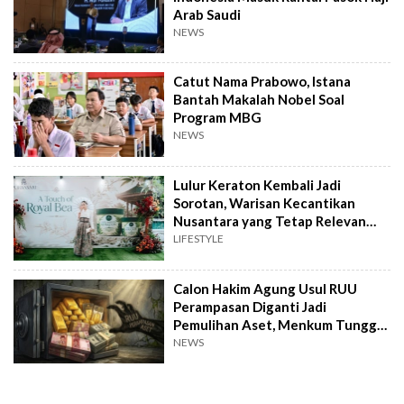
Arab Saudi
NEWS
Catut Nama Prabowo, Istana
Bantah Makalah Nobel Soal
Program MBG
NEWS
Lulur Keraton Kembali Jadi
Sorotan, Warisan Kecantikan
Nusantara yang Tetap Relevan
hingga Kini
LIFESTYLE
Calon Hakim Agung Usul RUU
Perampasan Diganti Jadi
Pemulihan Aset, Menkum Tunggu
Langkah DPR
NEWS