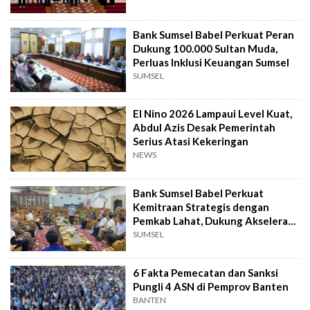
Bank Sumsel Babel Perkuat Peran
Dukung 100.000 Sultan Muda,
Perluas Inklusi Keuangan Sumsel
SUMSEL
El Nino 2026 Lampaui Level Kuat,
Abdul Azis Desak Pemerintah
Serius Atasi Kekeringan
NEWS
Bank Sumsel Babel Perkuat
Kemitraan Strategis dengan
Pemkab Lahat, Dukung Akselerasi
Ekonomi Daerah
SUMSEL
6 Fakta Pemecatan dan Sanksi
Pungli 4 ASN di Pemprov Banten
BANTEN