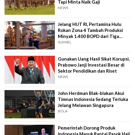
Tapi Minta Naik Gaji
NEWS
Jelang HUT RI, Pertamina Hulu
Rokan Zona 4 Tambah Produksi
Minyak 1.400 BOPD dari Tiga
Sumur Baru
SUMSEL
Gunakan Uang Hasil Sikat Korupsi,
Prabowo Janji Investasi Besar di
Sektor Pendidikan dan Riset
NEWS
John Herdman Blak-blakan Akui
Timnas Indonesia Sedang Terluka
Jelang Melawan Singapura
BOLA
Pemerintah Dorong Produk
Indonesia Masuk Rantai Pasok Haji