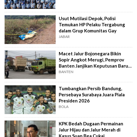
Usut Mutilasi Depok, Polisi
Temukan HP Pelaku Tergabung
dalam Grup Komunitas Gay
JABAR
Macet Jalur Bojonegara Bikin
Sopir Angkot Merugi, Pemprov
Banten Janjikan Keputusan Baru 4
Hari Lagi
BANTEN
Tumbangkan Persib Bandung,
Persebaya Surabaya Juara Piala
Presiden 2026
BOLA
KPK Bedah Dugaan Permainan
Jalur Hijau dan Jalur Merah di
Kasus Suap Bea Cukai