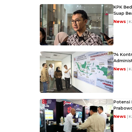
KPK Beda
Suap Be
News
| 
74 Kont
Administ
News
| 
Potensi 
Prabow
News
| 