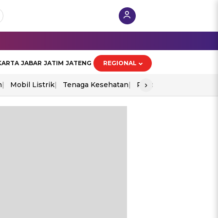
KARTA
JABAR
JATIM
JATENG
REGIONAL
›
n
Mobil Listrik
Tenaga Kesehatan
Piala Aff 2026
Ekono