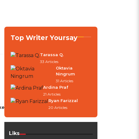
Top Writer Yoursay
Tarassa Q.
33 Articles
Oktavia
Ningrum
31 Articles
Ardina Praf
21 Articles
Ryan Farizzal
ke
20 Articles
Liks