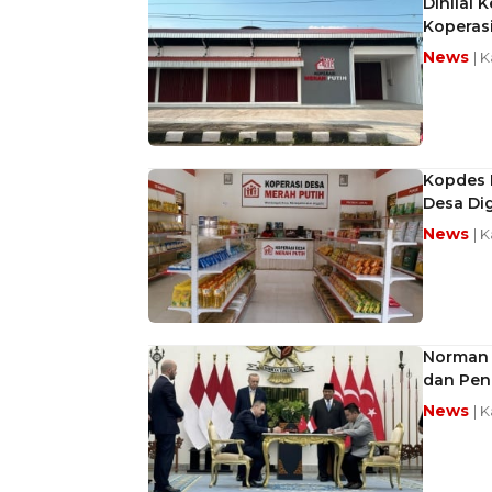
Dinilai 
Koperasi
News
| 
Kopdes M
Desa Di
News
| 
Norman 
dan Pen
News
| 