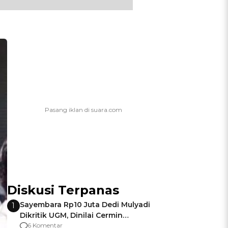
Diskusi Terpanas
Sayembara Rp10 Juta Dedi Mulyadi
1
Dikritik UGM, Dinilai Cermin
Gagalnya Negara Jamin Keamanan
6 Komentar