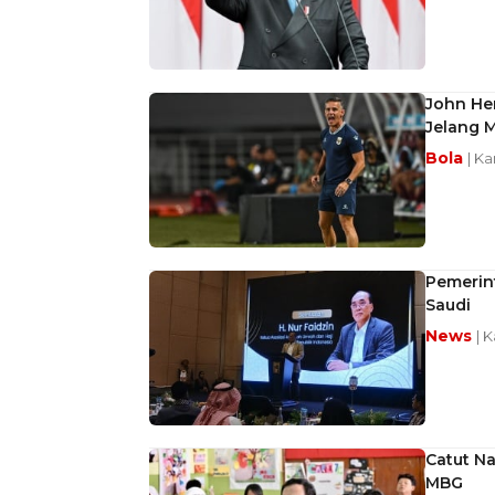
John He
Jelang 
Bola
| Ka
Pemerin
Saudi
News
| 
Catut N
MBG