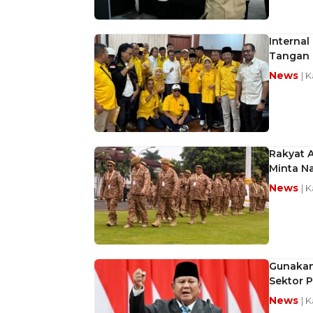
Interna
Tangan
News
| 
Rakyat 
Minta Na
News
| 
Gunakan 
Sektor P
News
| 