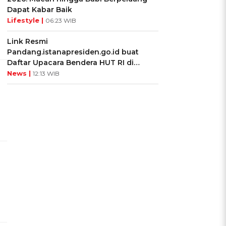
Dapat Kabar Baik
Lifestyle |
06:23 WIB
Link Resmi
Pandang.istanapresiden.go.id buat
Daftar Upacara Bendera HUT RI di
Istana Negara
News |
12:13 WIB