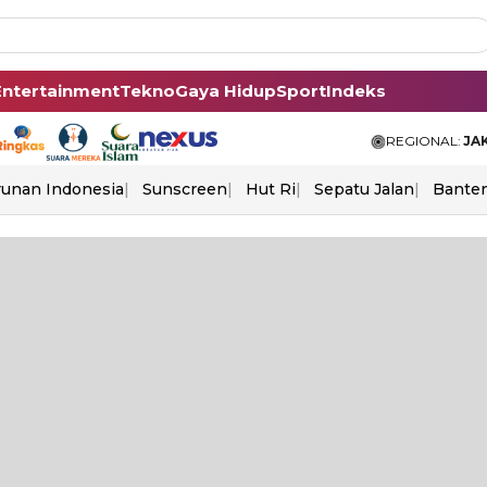
Entertainment
Tekno
Gaya Hidup
Sport
Indeks
REGIONAL:
JA
unan Indonesia
Sunscreen
Hut Ri
Sepatu Jalan
Bante