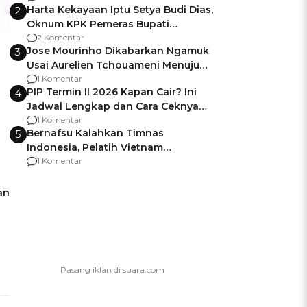
Harta Kekayaan Iptu Setya Budi Dias,
2
Oknum KPK Pemeras Bupati
Pemalang
2 Komentar
Jose Mourinho Dikabarkan Ngamuk
3
Usai Aurelien Tchouameni Menuju
Manchester United
1 Komentar
PIP Termin II 2026 Kapan Cair? Ini
4
Jadwal Lengkap dan Cara Ceknya
agar Dana Tidak Hangus!
1 Komentar
Bernafsu Kalahkan Timnas
5
Indonesia, Pelatih Vietnam
Berencana Pakai Jimat di Pakansari
1 Komentar
an