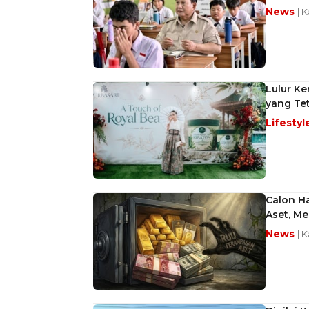
News
| 
Lulur Ke
yang Tet
Lifestyl
Calon H
Aset, M
News
| 