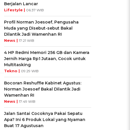
Berjalan Lancar
Lifestyle |
06:37 WIB
Profil Norman Joesoef, Pengusaha
Muda yang Disebut-sebut Bakal
Dilantik Jadi Wamenhan RI
News |
17:21 WIB
4 HP Redmi Memori 256 GB dan Kamera
Jernih Harga Rp1 Jutaan, Cocok untuk
Multitasking
Tekno |
09:29 WIB
Bocoran Reshuffle Kabinet Agustus:
Norman Joesoef Bakal Dilantik Jadi
Wamenhan RI
News |
17:49 WIB
Jalan Santai Cocoknya Pakai Sepatu
Apa? Ini 6 Produk Lokal yang Nyaman
Buat 17 Agustusan