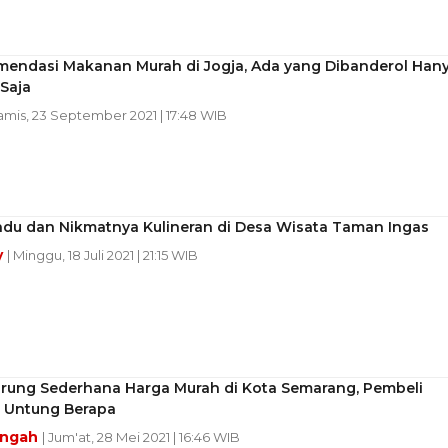
mendasi Makanan Murah di Jogja, Ada yang Dibanderol Han
Saja
amis, 23 September 2021 | 17:48 WIB
ndu dan Nikmatnya Kulineran di Desa Wisata Taman Ingas
y
| Minggu, 18 Juli 2021 | 21:15 WIB
Warung Sederhana Harga Murah di Kota Semarang, Pembeli
 Untung Berapa
engah
| Jum'at, 28 Mei 2021 | 16:46 WIB