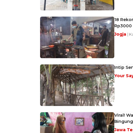
18 Reko
Rp3000 
Jogja
| K
Intip Se
Your Sa
Viral! 
Bingung
Jawa T