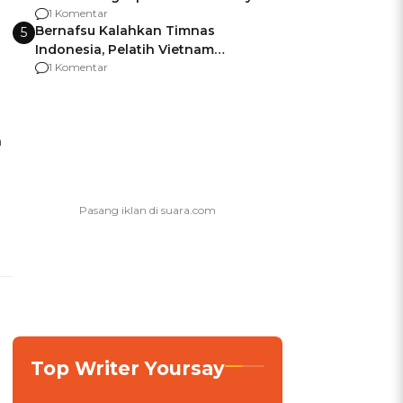
agar Dana Tidak Hangus!
1 Komentar
Bernafsu Kalahkan Timnas
5
Indonesia, Pelatih Vietnam
Berencana Pakai Jimat di Pakansari
1 Komentar
h
Top Writer Yoursay