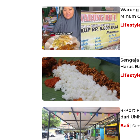
Warung N
Minum C
Lifestyl
Sengaja
Harus B
Lifestyl
R-Port F
dari UM
Bali
| Sen