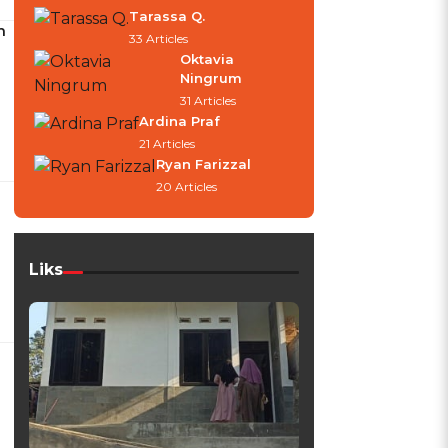
Tarassa Q.
n
33 Articles
Oktavia
Ningrum
31 Articles
Ardina Praf
21 Articles
Ryan Farizzal
20 Articles
Liks