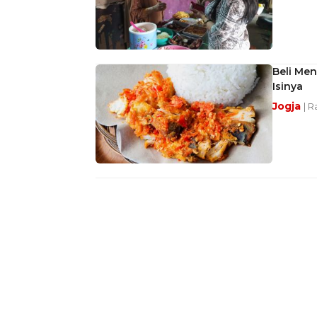
Beli Me
Isinya
Jogja
| R