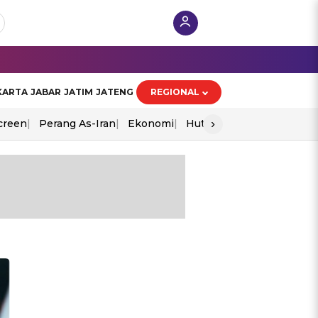
KARTA
JABAR
JATIM
JATENG
REGIONAL
›
creen
Perang As-Iran
Ekonomi
Hut Ri