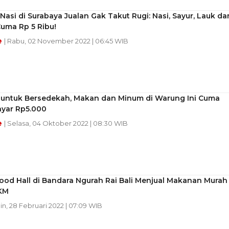
asi di Surabaya Jualan Gak Takut Rugi: Nasi, Sayur, Lauk da
uma Rp 5 Ribu!
e
| Rabu, 02 November 2022 | 06:45 WIB
 untuk Bersedekah, Makan dan Minum di Warung Ini Cuma
ayar Rp5.000
e
| Selasa, 04 Oktober 2022 | 08:30 WIB
ood Hall di Bandara Ngurah Rai Bali Menjual Makanan Murah
KM
in, 28 Februari 2022 | 07:09 WIB