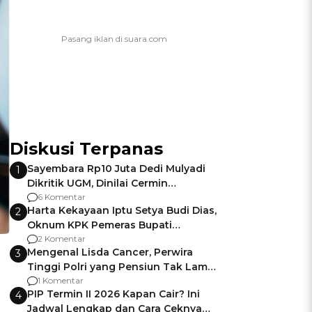
Diskusi Terpanas
Sayembara Rp10 Juta Dedi Mulyadi
1
Dikritik UGM, Dinilai Cermin
Gagalnya Negara Jamin Keamanan
6 Komentar
Harta Kekayaan Iptu Setya Budi Dias,
2
Oknum KPK Pemeras Bupati
Pemalang
2 Komentar
Mengenal Lisda Cancer, Perwira
3
Tinggi Polri yang Pensiun Tak Lama
Usai Jadi Brigjen
1 Komentar
PIP Termin II 2026 Kapan Cair? Ini
4
Jadwal Lengkap dan Cara Ceknya