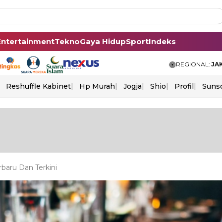
Entertainment
Tekno
Gaya Hidup
Sport
Indeks
REGIONAL:
JA
Reshuffle Kabinet
Hp Murah
Jogja
Shio
Profil
Suns
baru Dan Terkini