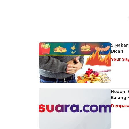
5 Makan
Dicari
Your Sa
Heboh! 
Barang
Denpas