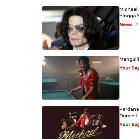
Michael 
hingga 
News
| S
Menguli
Your Sa
Perdana 
Domesti
Your Sa