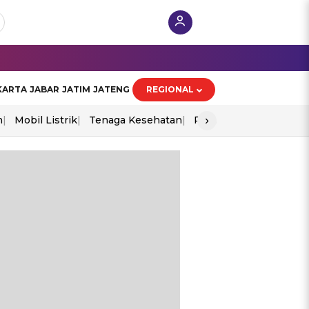
KARTA
JABAR
JATIM
JATENG
REGIONAL
›
n
Mobil Listrik
Tenaga Kesehatan
Perang As-Iran
Ekon