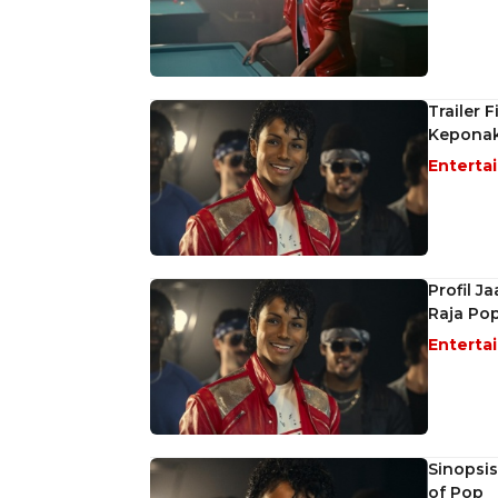
Trailer 
Keponak
Enterta
Profil 
Raja Po
Enterta
Sinopsis
of Pop