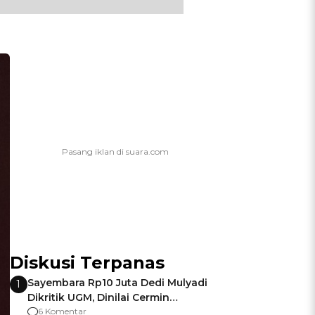
Diskusi Terpanas
Sayembara Rp10 Juta Dedi Mulyadi
1
Dikritik UGM, Dinilai Cermin
Gagalnya Negara Jamin Keamanan
6 Komentar