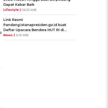
Dapat Kabar Baik
Lifestyle |
06:23 WIB
Link Resmi
Pandang.istanapresiden.go.id buat
Daftar Upacara Bendera HUT RI di
p
Istana Negara
News |
12:13 WIB