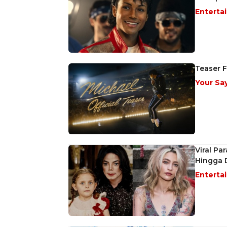
Enterta
Teaser F
Your Sa
Viral Pa
Hingga 
Enterta