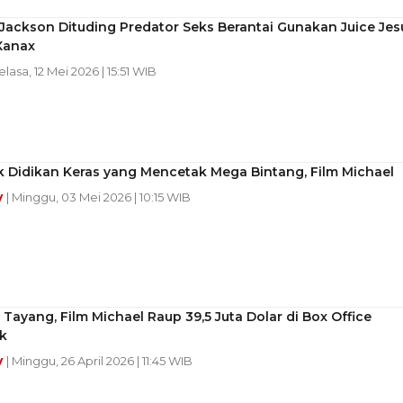
Jackson Dituding Predator Seks Berantai Gunakan Juice Jes
Xanax
elasa, 12 Mei 2026 | 15:51 WIB
k Didikan Keras yang Mencetak Mega Bintang, Film Michael
y
| Minggu, 03 Mei 2026 | 10:15 WIB
Tayang, Film Michael Raup 39,5 Juta Dolar di Box Office
k
y
| Minggu, 26 April 2026 | 11:45 WIB