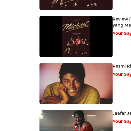
Review F
yang Me
Your Sa
Resmi Ri
Your Sa
Jaafar 
Your Sa