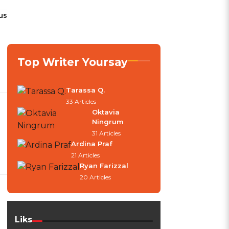
us
Top Writer Yoursay
Tarassa Q.
33 Articles
Oktavia
Ningrum
31 Articles
Ardina Praf
21 Articles
Ryan Farizzal
20 Articles
Liks