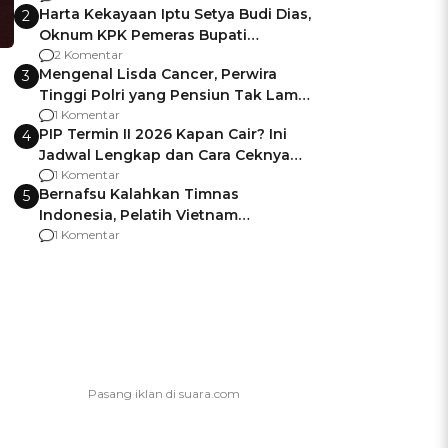
Harta Kekayaan Iptu Setya Budi Dias,
2
Oknum KPK Pemeras Bupati
Pemalang
2 Komentar
Mengenal Lisda Cancer, Perwira
3
Tinggi Polri yang Pensiun Tak Lama
Usai Jadi Brigjen
1 Komentar
PIP Termin II 2026 Kapan Cair? Ini
4
Jadwal Lengkap dan Cara Ceknya
agar Dana Tidak Hangus!
1 Komentar
Bernafsu Kalahkan Timnas
5
Indonesia, Pelatih Vietnam
Berencana Pakai Jimat di Pakansari
1 Komentar