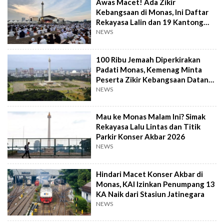
Awas Macet! Ada Zikir
Kebangsaan di Monas, Ini Daftar
Rekayasa Lalin dan 19 Kantong
Parkir
NEWS
100 Ribu Jemaah Diperkirakan
Padati Monas, Kemenag Minta
Peserta Zikir Kebangsaan Datang
Lebih Awal
NEWS
Mau ke Monas Malam Ini? Simak
Rekayasa Lalu Lintas dan Titik
Parkir Konser Akbar 2026
NEWS
Hindari Macet Konser Akbar di
Monas, KAI Izinkan Penumpang 13
KA Naik dari Stasiun Jatinegara
NEWS