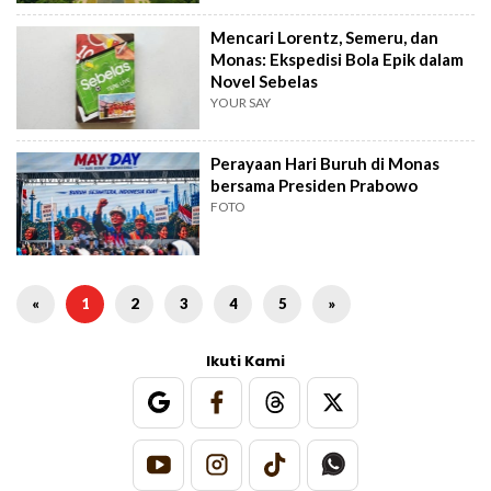
Mencari Lorentz, Semeru, dan
Monas: Ekspedisi Bola Epik dalam
Novel Sebelas
YOUR SAY
Perayaan Hari Buruh di Monas
bersama Presiden Prabowo
FOTO
«
1
2
3
4
5
»
Ikuti Kami