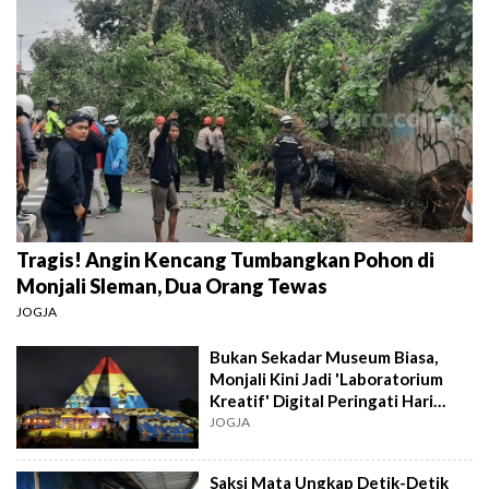
Tragis! Angin Kencang Tumbangkan Pohon di
Monjali Sleman, Dua Orang Tewas
JOGJA
Bukan Sekadar Museum Biasa,
Monjali Kini Jadi 'Laboratorium
Kreatif' Digital Peringati Hari
Pahlawan
JOGJA
Saksi Mata Ungkap Detik-Detik