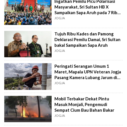
Ingatkan Pemilu Picu Polarisasi
Masyarakat, Sri Sultan HB X
Sampaikan Sapa Aruh pada 7 Ribu
Lurah
JOGJA
Tujuh Ribu Kades dan Pamong
Deklarasi Pemilu Damai, Sri Sultan
bakal Sampaikan Sapa Aruh
JOGJA
Peringati Serangan Umum 1
Maret, Mapala UPN Veteran Jogja
Pasang Kamera Lubang Jarum di
Pucuk Monjali
JOGJA
Mobil Terbakar Dekat Pintu
Masuk Monjali, Pengemudi
Sempat Cium Bau Bahan Bakar
JOGJA