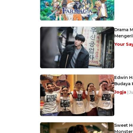
Drama Mo
Mengeri
Your Sa
Edwin Ha
Budaya K
Jogja
| J
Sweet H
Monster