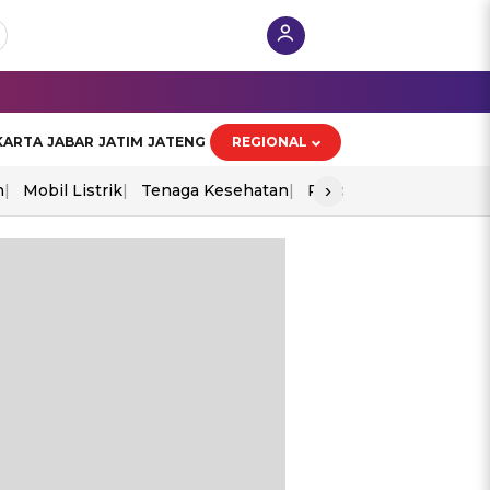
KARTA
JABAR
JATIM
JATENG
REGIONAL
›
n
Mobil Listrik
Tenaga Kesehatan
Piala Aff 2026
Ekono