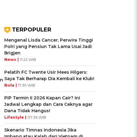
TERPOPULER
Mengenal Lisda Cancer, Perwira Tinggi
Polri yang Pensiun Tak Lama Usai Jadi
Brigjen
News |
11:22 WIB
Pelatih FC Twente Usir Mees Hilgers:
Saya Tak Berharap Dia Kembali ke Klub!
in
Bola |
17:39 WIB
PIP Termin II 2026 Kapan Cair? Ini
Jadwal Lengkap dan Cara Ceknya agar
Dana Tidak Hangus!
Lifestyle |
07:36 WIB
Skenario Timnas Indonesia Jika
Imbang atau Kalah dari Vietnam di