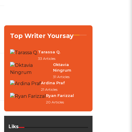
Top Writer Yoursay
Tarassa Q.
33 Articles
Oktavia
Ningrum
31 Articles
Ardina Praf
21 Articles
Ryan Farizzal
20 Articles
Liks