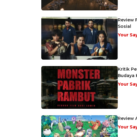
Review F
Sosial
Your Sa
Kritik P
Budaya K
Your Sa
Review 
Your Sa