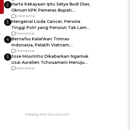
Harta Kekayaan Iptu Setya Budi Dias,
2
Oknum KPK Pemeras Bupati
Pemalang
2 Komentar
Mengenal Lisda Cancer, Perwira
3
Tinggi Polri yang Pensiun Tak Lama
s
Usai Jadi Brigjen
1 Komentar
Bernafsu Kalahkan Timnas
4
Indonesia, Pelatih Vietnam
Berencana Pakai Jimat di Pakansari
1 Komentar
Jose Mourinho Dikabarkan Ngamuk
5
Usai Aurelien Tchouameni Menuju
Manchester United
1 Komentar