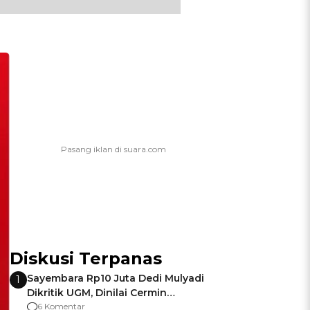
Diskusi Terpanas
Sayembara Rp10 Juta Dedi Mulyadi
1
Dikritik UGM, Dinilai Cermin
Gagalnya Negara Jamin Keamanan
6 Komentar