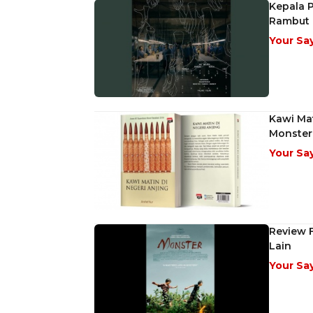
Kepala P
Rambut
Your Sa
Kawi Mat
Monster
Your Sa
Review F
Lain
Your Sa