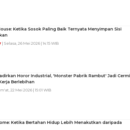
use: Ketika Sosok Paling Baik Ternyata Menyimpan Sisi
kan
y
| Selasa, 26 Mei 2026 | 14:15 WIB
dirkan Horor Industrial, 'Monster Pabrik Rambut' Jadi Cerm
erja Berlebihan
um'at, 22 Mei 2026 | 15:01 WIB
ome: Ketika Bertahan Hidup Lebih Menakutkan daripada