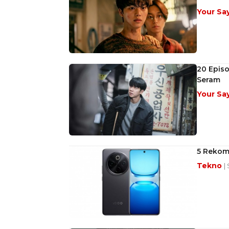
Your Sa
20 Episo
Seram
Your Sa
5 Rekom
Tekno
|