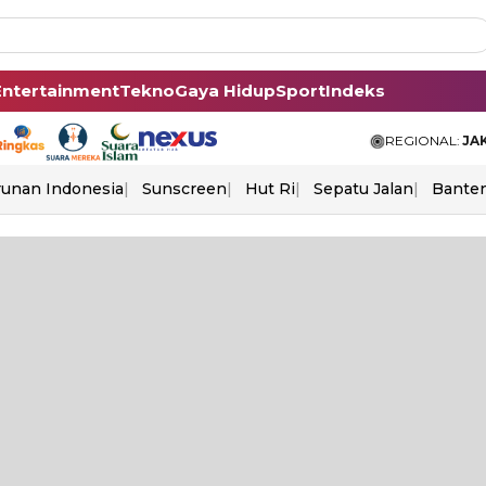
Entertainment
Tekno
Gaya Hidup
Sport
Indeks
REGIONAL:
JA
unan Indonesia
Sunscreen
Hut Ri
Sepatu Jalan
Bante