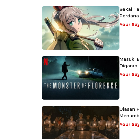
Bakal Ta
Perdana
Your Sa
Masuki B
Digarap
Your Sa
Ulasan F
Menumb
Your Sa