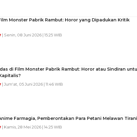
ilm Monster Pabrik Rambut: Horor yang Dipadukan Kritik
y
| Senin, 08 Juni 2026 | 15:25 WIB
edas di Film Monster Pabrik Rambut: Horor atau Sindiran unt
apitalis?
y
| Jum'at, 05 Juni 2026 | 11:46 WIB
Anime Farmagia, Pemberontakan Para Petani Melawan Tiran
y
| Kamis, 28 Mei 2026 | 14:25 WIB