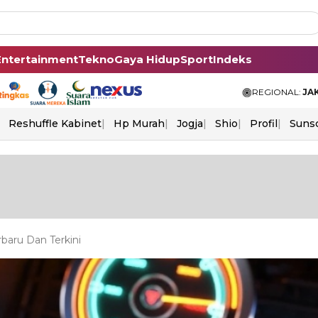
Entertainment
Tekno
Gaya Hidup
Sport
Indeks
REGIONAL:
JA
Reshuffle Kabinet
Hp Murah
Jogja
Shio
Profil
Suns
baru Dan Terkini