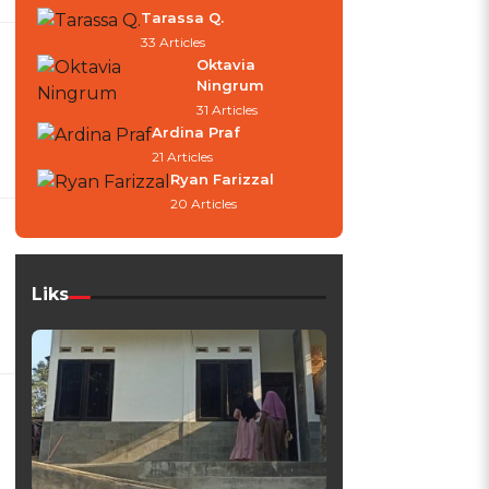
Tarassa Q.
33 Articles
Oktavia
Ningrum
31 Articles
Ardina Praf
21 Articles
Ryan Farizzal
20 Articles
Liks
n