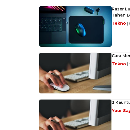
Razer Lu
Tahan Ba
Tekno
|
Cara Me
Tekno
|
3 Keunt
Your Sa