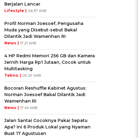
Berjalan Lancar
Lifestyle |
06:37 WIB
Profil Norman Joesoef, Pengusaha
Muda yang Disebut-sebut Bakal
Dilantik Jadi Wamenhan RI
News |
17:21 WIB
4 HP Redmi Memori 256 GB dan Kamera
Jernih Harga Rp1 Jutaan, Cocok untuk
Multitasking
Tekno |
09:29 WIB
Bocoran Reshuffle Kabinet Agustus:
Norman Joesoef Bakal Dilantik Jadi
Wamenhan RI
News |
17:49 WIB
Jalan Santai Cocoknya Pakai Sepatu
Apa? Ini 6 Produk Lokal yang Nyaman
Buat 17 Agustusan