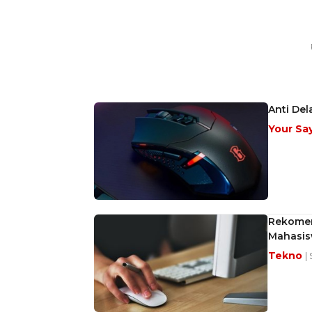
Anti Del
Your Sa
Rekomen
Mahasis
Tekno
|