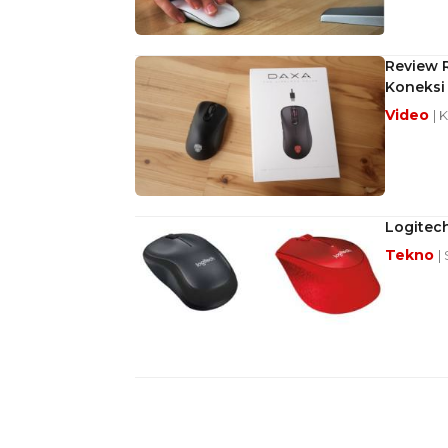
Review 
Koneksi
Video
| 
Logitec
Tekno
|