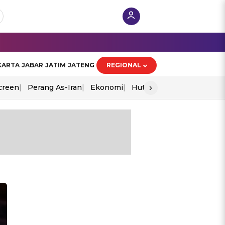
KARTA
JABAR
JATIM
JATENG
REGIONAL
›
creen
Perang As-Iran
Ekonomi
Hut Ri