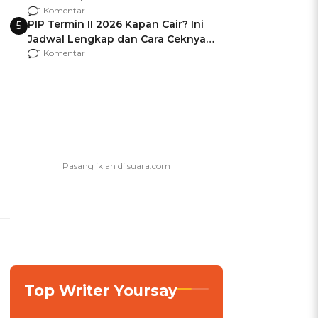
Berencana Pakai Jimat di Pakansari
1 Komentar
PIP Termin II 2026 Kapan Cair? Ini
5
Jadwal Lengkap dan Cara Ceknya
agar Dana Tidak Hangus!
1 Komentar
Top Writer Yoursay