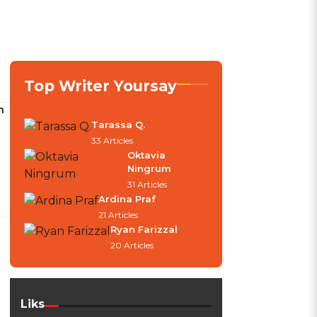
Top Writer Yoursay
n
Tarassa Q.
33 Articles
Oktavia
Ningrum
31 Articles
Ardina Praf
21 Articles
Ryan Farizzal
20 Articles
Liks