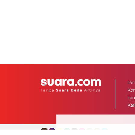
Red
Ko
Ten
Kar