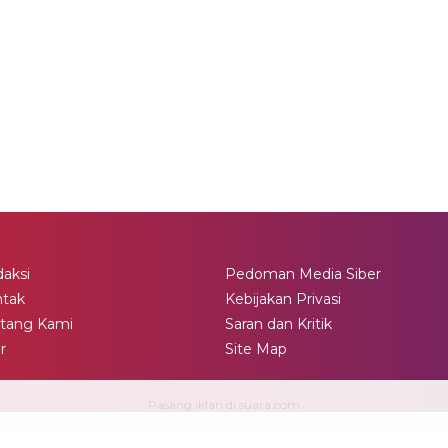
aksi
Pedoman Media Siber
ntak
Kebijakan Privasi
tang Kami
Saran dan Kritik
ir
Site Map