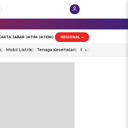
KARTA
JABAR
JATIM
JATENG
REGIONAL
›
n
Mobil Listrik
Tenaga Kesehatan
Piala Aff 2026
Ekono