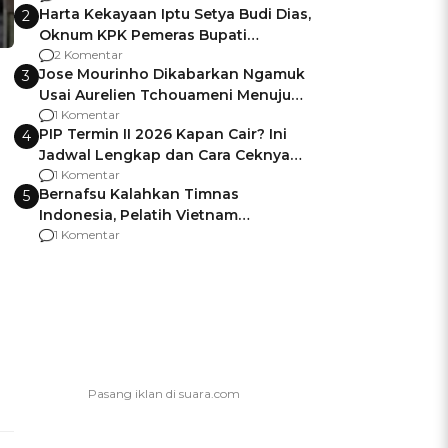
Harta Kekayaan Iptu Setya Budi Dias,
2
Oknum KPK Pemeras Bupati
Pemalang
2 Komentar
Jose Mourinho Dikabarkan Ngamuk
3
Usai Aurelien Tchouameni Menuju
Manchester United
1 Komentar
PIP Termin II 2026 Kapan Cair? Ini
4
Jadwal Lengkap dan Cara Ceknya
agar Dana Tidak Hangus!
1 Komentar
Bernafsu Kalahkan Timnas
5
Indonesia, Pelatih Vietnam
Berencana Pakai Jimat di Pakansari
1 Komentar