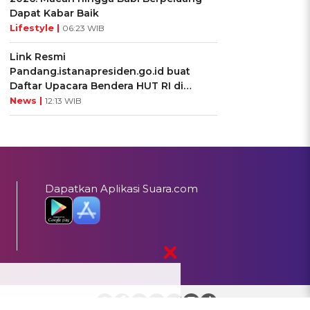
Dapat Kabar Baik
Lifestyle |
06:23 WIB
Link Resmi
Pandang.istanapresiden.go.id buat
Daftar Upacara Bendera HUT RI di
Istana Negara
News |
12:13 WIB
Dapatkan Aplikasi Suara.com