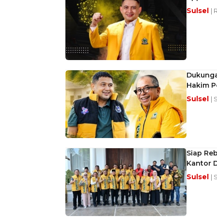
Sulsel
| 
Dukunga
Hakim P
Sulsel
| 
Siap Reb
Kantor D
Sulsel
| 