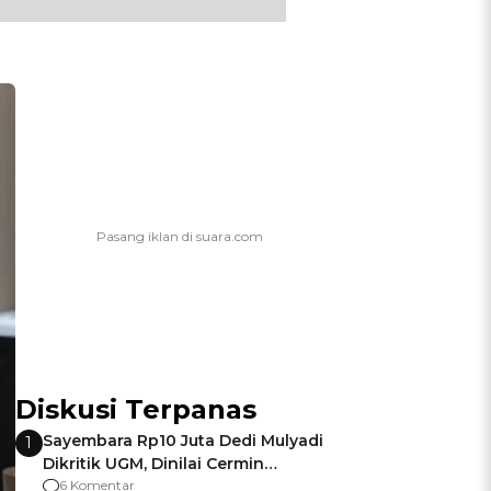
Diskusi Terpanas
Sayembara Rp10 Juta Dedi Mulyadi
1
Dikritik UGM, Dinilai Cermin
Gagalnya Negara Jamin Keamanan
6 Komentar