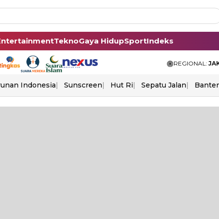
Entertainment
Tekno
Gaya Hidup
Sport
Indeks
REGIONAL:
JA
unan Indonesia
Sunscreen
Hut Ri
Sepatu Jalan
Bante