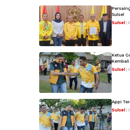
Persaing
Sulsel
Sulsel
| 
Ketua Go
Kembali 
Sulsel
| 
Appi Ter
Sulsel
| 