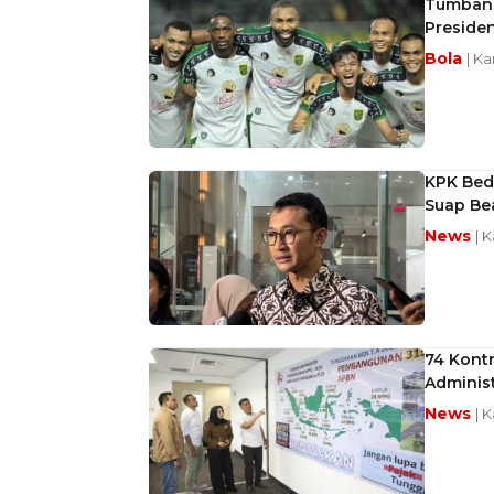
Tumbang
Preside
Bola
| K
KPK Beda
Suap Be
News
| 
74 Kont
Administ
News
| 