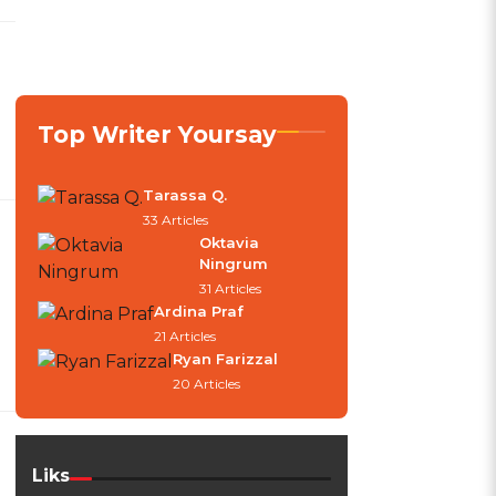
Top Writer Yoursay
Tarassa Q.
33 Articles
Oktavia
Ningrum
31 Articles
Ardina Praf
21 Articles
Ryan Farizzal
20 Articles
Liks