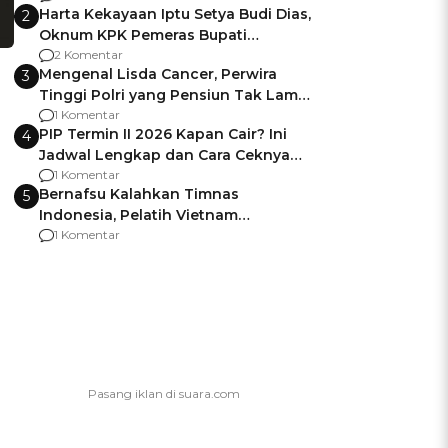
Harta Kekayaan Iptu Setya Budi Dias,
2
Oknum KPK Pemeras Bupati
Pemalang
2 Komentar
Mengenal Lisda Cancer, Perwira
3
Tinggi Polri yang Pensiun Tak Lama
Usai Jadi Brigjen
1 Komentar
PIP Termin II 2026 Kapan Cair? Ini
4
Jadwal Lengkap dan Cara Ceknya
agar Dana Tidak Hangus!
1 Komentar
Bernafsu Kalahkan Timnas
5
Indonesia, Pelatih Vietnam
Berencana Pakai Jimat di Pakansari
1 Komentar