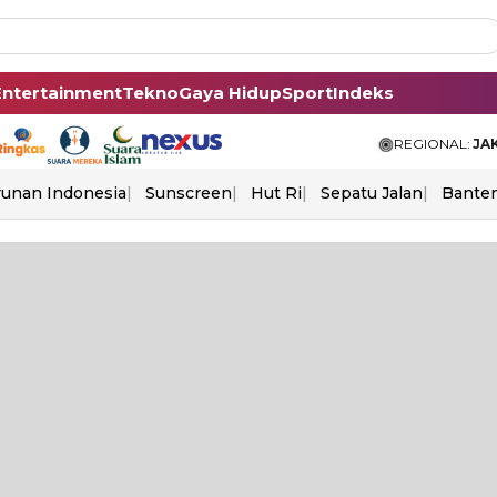
Entertainment
Tekno
Gaya Hidup
Sport
Indeks
REGIONAL:
JA
unan Indonesia
Sunscreen
Hut Ri
Sepatu Jalan
Bante