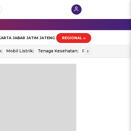
KARTA
JABAR
JATIM
JATENG
REGIONAL
›
n
Mobil Listrik
Tenaga Kesehatan
Perang As-Iran
Ekon