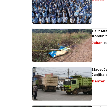
Usut Mut
Komunit
Jabar
| 
Macet Ja
Janjikan
Banten