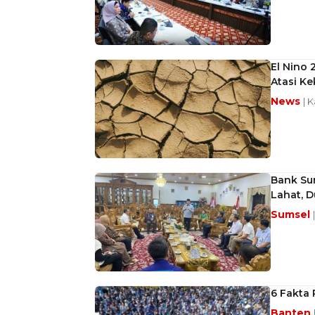
El Nino 
Atasi Ke
News
| 
Bank Su
Lahat, 
Sumsel
6 Fakta
Banten