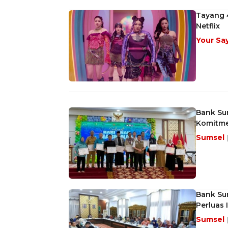
Tayang 4
Netflix
Your Sa
Bank Sum
Komitme
Sumsel
Bank Su
Perluas 
Sumsel