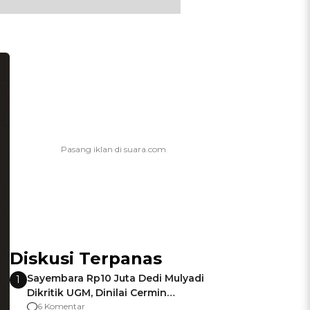
Diskusi Terpanas
Sayembara Rp10 Juta Dedi Mulyadi
1
Dikritik UGM, Dinilai Cermin
Gagalnya Negara Jamin Keamanan
6 Komentar