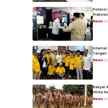
Potensi 
Prabow
News
| 
Interna
Tangan
News
| 
Rakyat 
Minta Na
News
| 