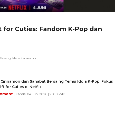
ft for Cuties: Fandom K-Pop dan
 Cinnamon dan Sahabat Bersaing Temui Idola K-Pop, Fokus
ft for Cuties di Netflix
inment
| Kamis, 04 Juni 2026 | 21:00 WIB