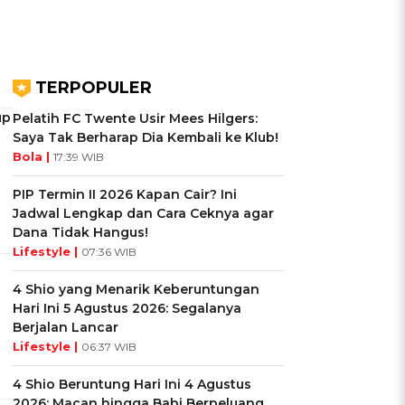
TERPOPULER
up
Pelatih FC Twente Usir Mees Hilgers:
Saya Tak Berharap Dia Kembali ke Klub!
Bola |
17:39 WIB
PIP Termin II 2026 Kapan Cair? Ini
Jadwal Lengkap dan Cara Ceknya agar
Dana Tidak Hangus!
Lifestyle |
07:36 WIB
4 Shio yang Menarik Keberuntungan
Hari Ini 5 Agustus 2026: Segalanya
Berjalan Lancar
Lifestyle |
06:37 WIB
4 Shio Beruntung Hari Ini 4 Agustus
2026: Macan hingga Babi Berpeluang