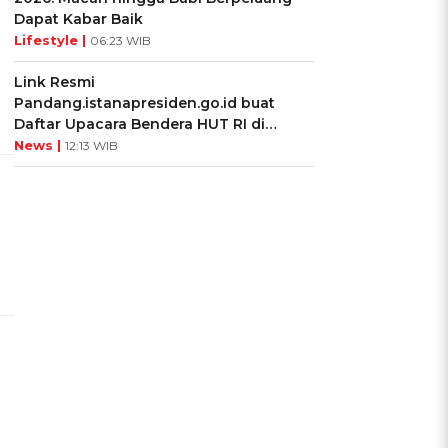
Dapat Kabar Baik
Lifestyle |
06:23 WIB
Link Resmi
Pandang.istanapresiden.go.id buat
Daftar Upacara Bendera HUT RI di
Istana Negara
News |
12:13 WIB