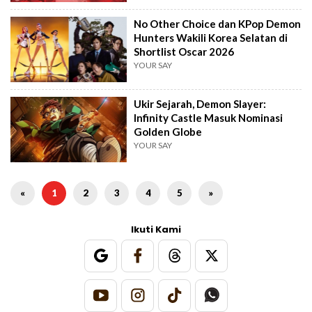
No Other Choice dan KPop Demon
Hunters Wakili Korea Selatan di
Shortlist Oscar 2026
YOUR SAY
Ukir Sejarah, Demon Slayer:
Infinity Castle Masuk Nominasi
Golden Globe
YOUR SAY
«
1
2
3
4
5
»
Ikuti Kami