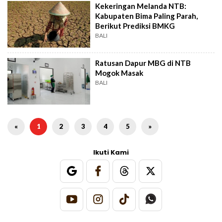
Kekeringan Melanda NTB:
Kabupaten Bima Paling Parah,
Berikut Prediksi BMKG
BALI
Ratusan Dapur MBG di NTB
Mogok Masak
BALI
«
1
2
3
4
5
»
Ikuti Kami