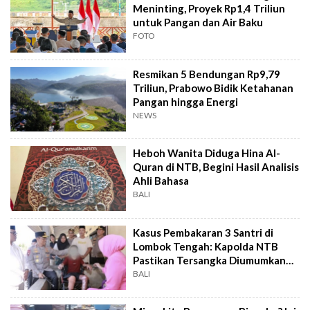
Meninting, Proyek Rp1,4 Triliun
untuk Pangan dan Air Baku
FOTO
Resmikan 5 Bendungan Rp9,79
Triliun, Prabowo Bidik Ketahanan
Pangan hingga Energi
NEWS
Heboh Wanita Diduga Hina Al-
Quran di NTB, Begini Hasil Analisis
Ahli Bahasa
BALI
Kasus Pembakaran 3 Santri di
Lombok Tengah: Kapolda NTB
Pastikan Tersangka Diumumkan
Pekan Ini
BALI