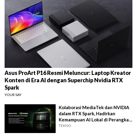
Asus ProArt P16 Resmi Meluncur: Laptop Kreator
Konten di Era AI dengan Superchip Nvidia RTX
Spark
YOUR SAY
Kolaborasi MediaTek dan NVIDIA
dalam RTX Spark, Hadirkan
Kemampuan AI Lokal di Perangkat
Tipis
TEKNO