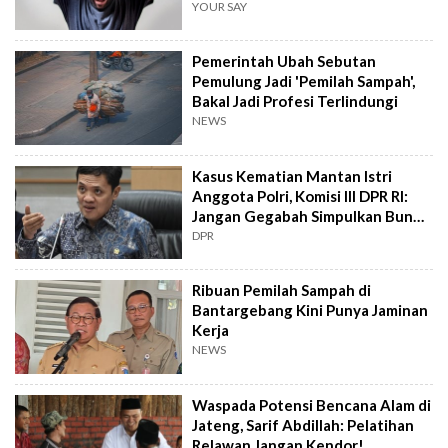
YOUR SAY
Pemerintah Ubah Sebutan
Pemulung Jadi 'Pemilah Sampah',
Bakal Jadi Profesi Terlindungi
NEWS
Kasus Kematian Mantan Istri
Anggota Polri, Komisi III DPR RI:
Jangan Gegabah Simpulkan Bunuh
Diri
DPR
Ribuan Pemilah Sampah di
Bantargebang Kini Punya Jaminan
Kerja
NEWS
Waspada Potensi Bencana Alam di
Jateng, Sarif Abdillah: Pelatihan
Relawan Jangan Kendor!