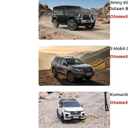
Jimny K
Jutaan 
Otomot
5 Mobil 
Otomot
Komunit
Otomot