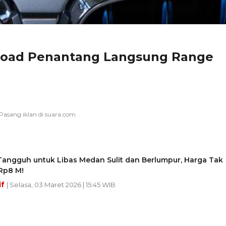
Road Penantang Langsung Range
Tangguh untuk Libas Medan Sulit dan Berlumpur, Harga Tak
Rp8 M!
if
| Selasa, 03 Maret 2026 | 15:45 WIB