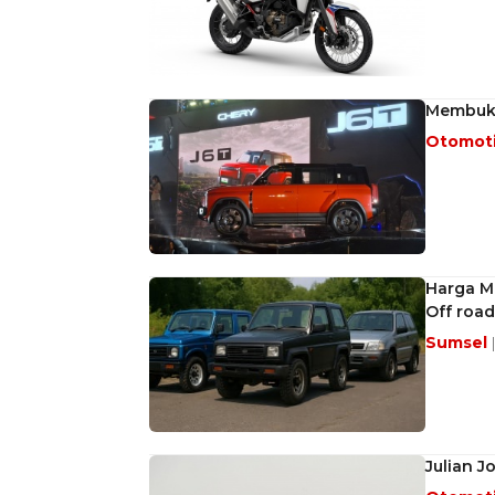
Membukt
Otomot
Harga Mu
Off road
Sumsel
Julian J