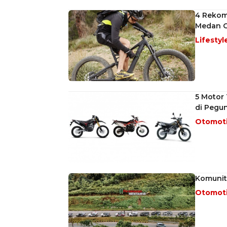
4 Rekom
Medan O
Lifestyl
5 Motor
di Pegu
Otomot
Komunit
Otomot