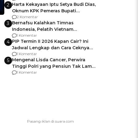
Harta Kekayaan Iptu Setya Budi Dias,
2
Oknum KPK Pemeras Bupati
Pemalang
2 Komentar
Bernafsu Kalahkan Timnas
3
Indonesia, Pelatih Vietnam
Berencana Pakai Jimat di Pakansari
1 Komentar
PIP Termin II 2026 Kapan Cair? Ini
4
Jadwal Lengkap dan Cara Ceknya
agar Dana Tidak Hangus!
1 Komentar
Mengenal Lisda Cancer, Perwira
5
Tinggi Polri yang Pensiun Tak Lama
Usai Jadi Brigjen
1 Komentar