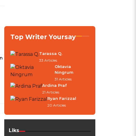
Top Writer Yoursay
Tarassa Q.
an
33 Articles
Oktavia
Ningrum
31 Articles
Ardina Praf
21 Articles
Ryan Farizzal
20 Articles
Liks