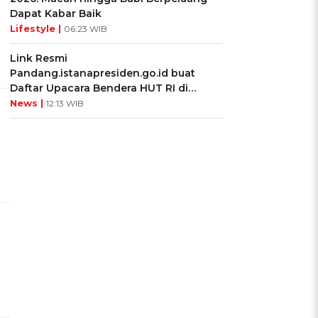
Dapat Kabar Baik
Lifestyle |
06:23 WIB
Link Resmi
Pandang.istanapresiden.go.id buat
Daftar Upacara Bendera HUT RI di
Istana Negara
News |
12:13 WIB