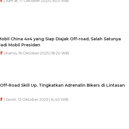
if
| Jum'at, 17 Oktober 2025 | 16:01 WIB
Mobil China 4x4 yang Siap Diajak Off-road, Salah Satunya
adi Mobil Presiden
if
| Kamis, 16 Oktober 2025 | 18:20 WIB
ff-Road Skill Up, Tingkatkan Adrenalin Bikers di Lintasan
if
| Senin, 13 Oktober 2025 | 14:40 WIB