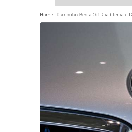
Home
Kumpulan Berita Off Road Terbaru Da