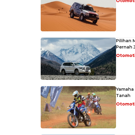
Otomot
Pilihan 
Pernah J
Otomot
Yamaha O
Tanah
Otomot