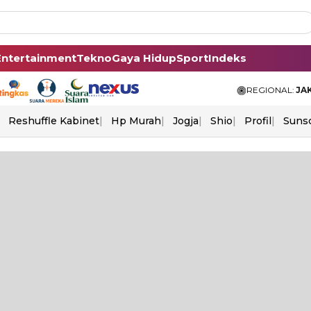
Entertainment
Tekno
Gaya Hidup
Sport
Indeks
REGIONAL:
JA
Reshuffle Kabinet
Hp Murah
Jogja
Shio
Profil
Suns