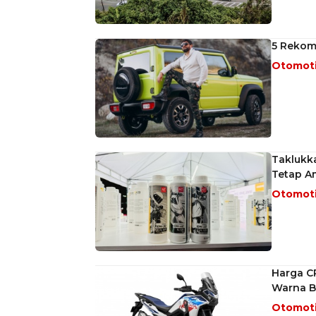
5 Rekome
Otomot
Taklukk
Tetap A
Otomot
Harga C
Warna B
Otomot