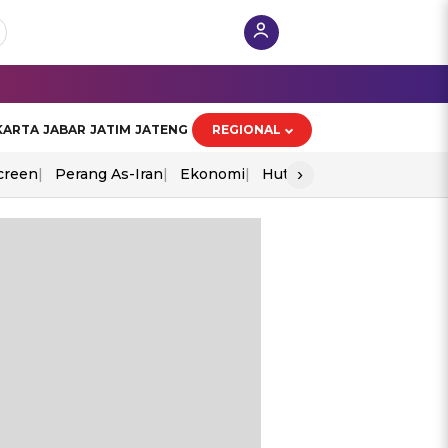
KARTA
JABAR
JATIM
JATENG
REGIONAL
›
creen
Perang As-Iran
Ekonomi
Hut Ri