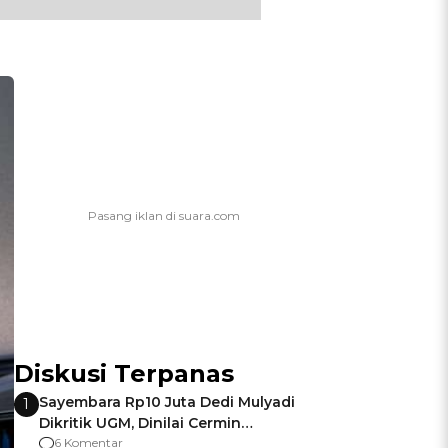
Diskusi Terpanas
Sayembara Rp10 Juta Dedi Mulyadi
1
Dikritik UGM, Dinilai Cermin
Gagalnya Negara Jamin Keamanan
6 Komentar