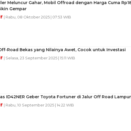
iller Meluncur Gahar, Mobil Offroad dengan Harga Cuma Rp1
Bikin Gempar
if
| Rabu, 08 Oktober 2025 | 07:53 WIB
Off-Road Bekas yang Nilainya Awet, Cocok untuk Investasi
if
| Selasa, 23 September 2025 | 15:11 WIB
as ID42NER Geber Toyota Fortuner di Jalur Off Road Lampu
if
| Rabu, 10 September 2025 | 14:22 WIB