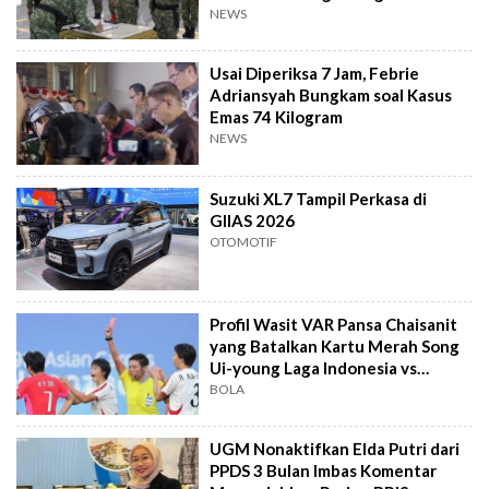
NEWS
Usai Diperiksa 7 Jam, Febrie
Adriansyah Bungkam soal Kasus
Emas 74 Kilogram
NEWS
Suzuki XL7 Tampil Perkasa di
GIIAS 2026
OTOMOTIF
Profil Wasit VAR Pansa Chaisanit
yang Batalkan Kartu Merah Song
Ui-young Laga Indonesia vs
Singapura
BOLA
UGM Nonaktifkan Elda Putri dari
PPDS 3 Bulan Imbas Komentar