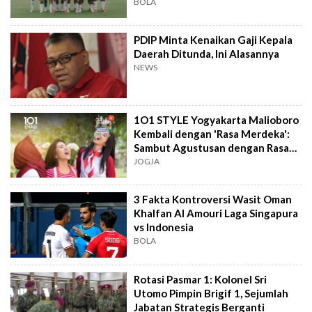
BOLA
PDIP Minta Kenaikan Gaji Kepala
Daerah Ditunda, Ini Alasannya
NEWS
1O1 STYLE Yogyakarta Malioboro
Kembali dengan 'Rasa Merdeka':
Sambut Agustusan dengan Rasa
dan Tawa
JOGJA
3 Fakta Kontroversi Wasit Oman
Khalfan Al Amouri Laga Singapura
vs Indonesia
BOLA
Rotasi Pasmar 1: Kolonel Sri
Utomo Pimpin Brigif 1, Sejumlah
Jabatan Strategis Berganti